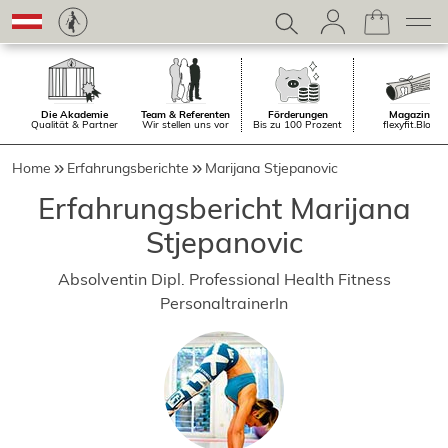
Die Akademie
Team & Referenten
Förderungen
Magazin.
Qualität & Partner
Wir stellen uns vor
Bis zu 100 Prozent
flexyfit.Blog
Home
Erfahrungsberichte
Marijana Stjepanovic
Erfahrungsbericht Marijana
Stjepanovic
Absolventin Dipl. Professional Health Fitness
PersonaltrainerIn