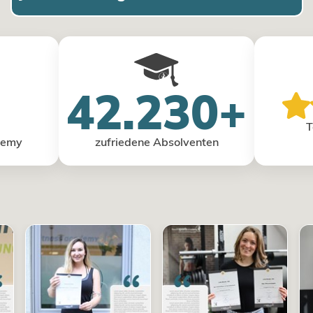
42.230+
T
demy
zufriedene Absolventen