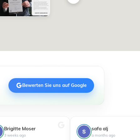
Bewerten Sie uns auf Google
Brigitte Moser
safa alj
3 weeks ago
a months ago