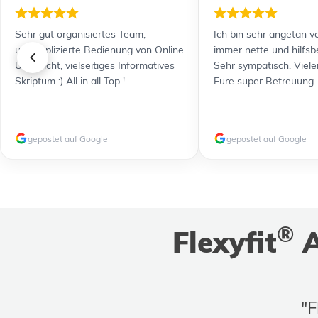
Sehr gut organisiertes Team,
Ich bin sehr angetan vo
unkomplizierte Bedienung von Online
immer nette und hilfsb
Unterricht, vielseitiges Informatives
Sehr sympatisch. Viele
Skriptum :) All in all Top !
Eure super Betreuung.
gepostet auf Google
gepostet auf Google
®
Flexyfit
A
"F