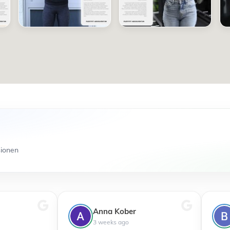
sionen
Anna Kober
3 weeks ago