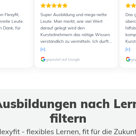
n Flexyfit,
Super Ausbildung und mega nette
Das g
ereite Leute.
Leute. Man merkt, wie viel Wert
übera
n Dank, für
darauf gelegt wird den
hilfs
Kursteilnehmern das nötige Wissen
kompe
verständlich zu vermitteln. Ich durfte
Kurst
sogar freundlicherweise einen Kurs
Lernu
[+]
[+]
komplett kostenlos nachholen,
und a
gepostet auf Google
ge
nachdem etwas problematische und
Verfü
störende Teilnehmer in meiner
zusät
Gruppe waren. Ich werde 100%ig in
Lernt
Zukunft noch weitere Kurse bei euch
verli
machen, weil das Lernen allen voran
top. 
dank des freundlichen Personals
weit
usbildungen nach Ler
extremen Spaß macht!
Ausbi
buch
filtern
lexyfit - flexibles Lernen, fit für die Zukunf