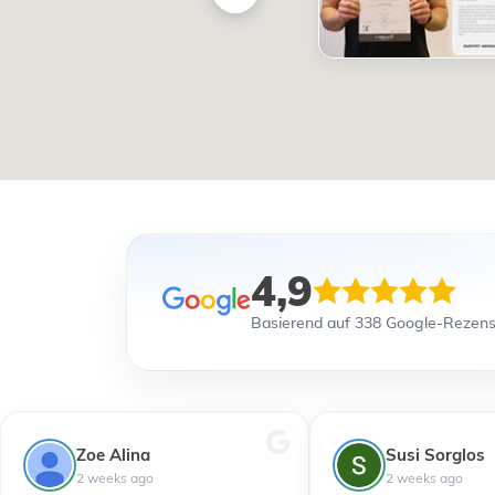
4,9
Basierend auf 338 Google-Rezen
Zoe Alina
Susi Sorglos
2 weeks ago
2 weeks ago