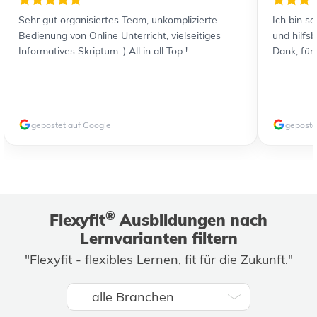
Sehr gut organisiertes Team, unkomplizierte
Ich bin s
Bedienung von Online Unterricht, vielseitiges
und hilfs
Informatives Skriptum :) All in all Top !
Dank, für
gepostet auf Google
geposte
®
Flexyfit
Ausbildungen nach
Lernvarianten filtern
"Flexyfit - flexibles Lernen, fit für die Zukunft."