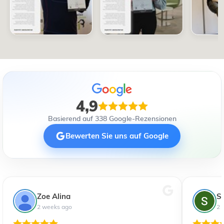
4,9
Basierend auf 338 Google-Rezensionen
Bewerten Sie uns auf Google
Zoe Alina
S
2 weeks ago
2 