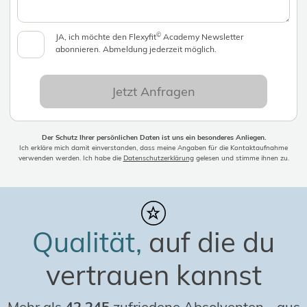
©
JA, ich möchte den Flexyfit
Academy Newsletter
abonnieren. Abmeldung jederzeit möglich.
Jetzt Anfragen
Der Schutz Ihrer persönlichen Daten ist uns ein besonderes Anliegen.
Ich erkläre mich damit einverstanden, dass meine Angaben für die Kontaktaufnahme
verwenden werden. Ich habe die
Datenschutzerklärung
gelesen und stimme ihnen zu.
Qualität,
auf die du
vertrauen kannst
Mehr als
42.245
zufriedene Absolventen
-
aus