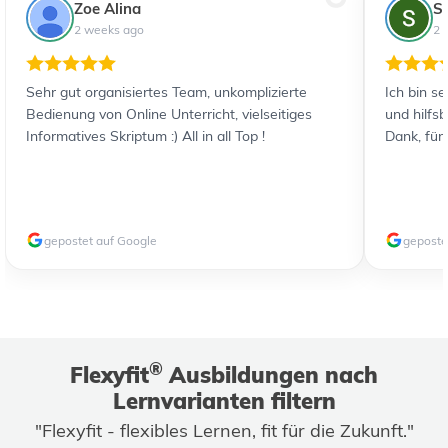
Zoe Alina
S
2 weeks ago
2 
Sehr gut organisiertes Team, unkomplizierte
Ich bin s
Bedienung von Online Unterricht, vielseitiges
und hilfs
Informatives Skriptum :) All in all Top !
Dank, für
gepostet auf Google
geposte
®
Flexyfit
Ausbildungen nach
Lernvarianten filtern
"Flexyfit - flexibles Lernen, fit für die Zukunft."