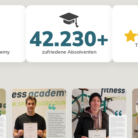
42.230+
T
demy
zufriedene Absolventen