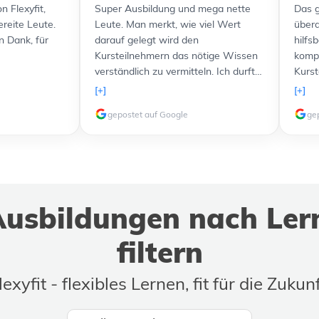
n Flexyfit,
Super Ausbildung und mega nette
Das g
ereite Leute.
Leute. Man merkt, wie viel Wert
übera
n Dank, für
darauf gelegt wird den
hilfs
Kursteilnehmern das nötige Wissen
kompe
verständlich zu vermitteln. Ich durfte
Kurst
sogar freundlicherweise einen Kurs
Lernu
[+]
[+]
komplett kostenlos nachholen,
und a
gepostet auf Google
ge
nachdem etwas problematische und
Verfü
störende Teilnehmer in meiner
zusät
Gruppe waren. Ich werde 100%ig in
Lernt
Zukunft noch weitere Kurse bei euch
verli
machen, weil das Lernen allen voran
top. 
dank des freundlichen Personals
weit
usbildungen nach Ler
extremen Spaß macht!
Ausbi
buch
filtern
lexyfit - flexibles Lernen, fit für die Zukunf