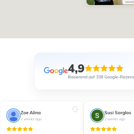
4,9
Basierend auf 338 Google-Rezen
Zoe Alina
Susi Sorglos
2 weeks ago
2 weeks ago