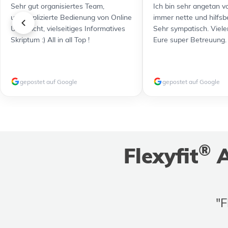
Sehr gut organisiertes Team,
Ich bin sehr angetan vo
unkomplizierte Bedienung von Online
immer nette und hilfsb
Unterricht, vielseitiges Informatives
Sehr sympatisch. Viele
Skriptum :) All in all Top !
Eure super Betreuung.
gepostet auf Google
gepostet auf Google
®
Flexyfit
A
"F