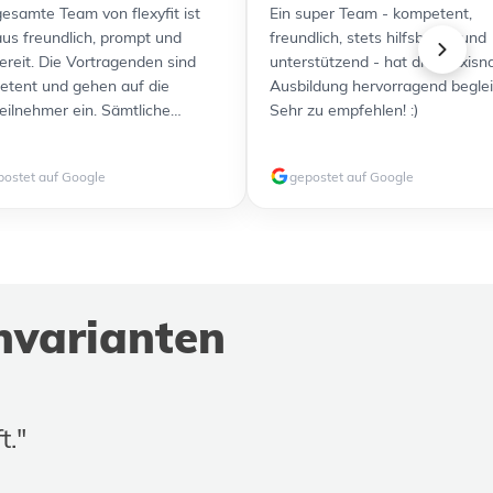
esamte Team von flexyfit ist
Ein super Team - kompetent,
us freundlich, prompt und
freundlich, stets hilfsbereit und
bereit. Die Vortragenden sind
unterstützend - hat die praxisn
tent und gehen auf die
Ausbildung hervorragend beglei
eilnehmer ein. Sämtliche
Sehr zu empfehlen! :)
nterlagen wurden übersichtlich
usreichend detailliert zur
postet auf Google
gepostet auf Google
gung gestellt. Durch die
zlichen Videos ist für jeden
yp etwas dabei. Alles in allem
efen Ausbildung und Prüfung
Ich kann flexyfit jedenfalls
erempfehlen und werde weitere
nvarianten
ldungen gerne wieder bei Euch
en und weiterempfehlen!
t."