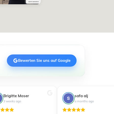
Bewerten Sie uns auf Google
Brigitte Moser
safa alj
3 weeks ago
a months ago