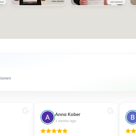
sionen
Anna Kober
3 weeks ago