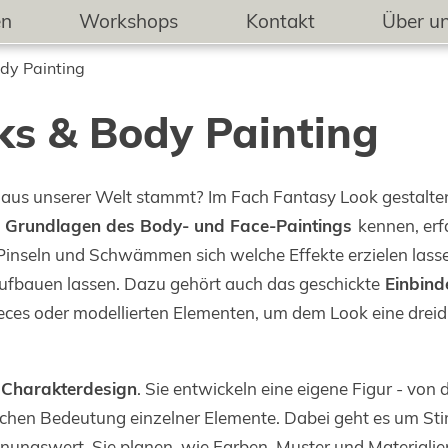
en
Workshops
Kontakt
Über u
dy Painting
ks & Body Painting
ht aus unserer Welt stammt? Im Fach Fantasy Look gestalt
e
Grundlagen des Body- und Face-Paintings
kennen, erf
 Pinseln und Schwämmen sich welche Effekte erzielen lasse
aufbauen lassen. Dazu gehört auch das geschickte
Einbind
ieces oder modellierten Elementen, um dem Look eine dre
Charakterdesign
. Sie entwickeln eine eigene Figur - von 
schen Bedeutung einzelner Elemente. Dabei geht es um St
ungswert. Sie planen, wie Farben, Muster und Materiali