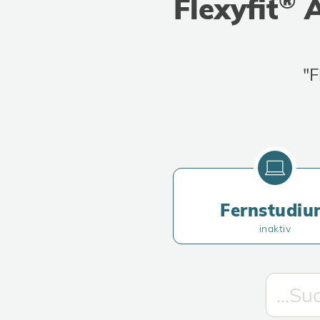
®
Flexyfit
A
"F
Fernstudiu
inaktiv