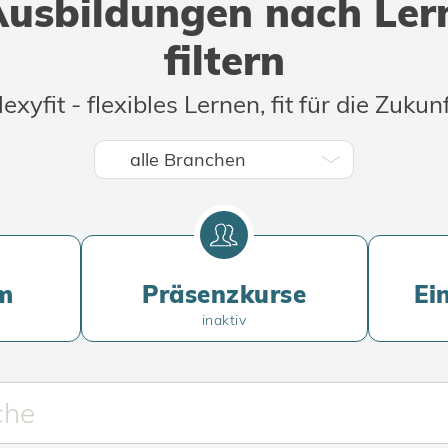
usbildungen nach Ler
extremen Spaß macht!
Ausbi
buch
filtern
lexyfit - flexibles Lernen, fit für die Zukunf
m
Präsenzkurse
Ei
inaktiv