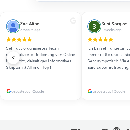
Zoe Alina
Susi Sorglos
2 weeks ago
2 weeks ago
Sehr gut organisiertes Team,
Ich bin sehr angetan vo
unkomplizierte Bedienung von Online
immer nette und hilfsb
Unterricht, vielseitiges Informatives
Sehr sympatisch. Viele
Skriptum :) All in all Top !
Eure super Betreuung.
gepostet auf Google
gepostet auf Google