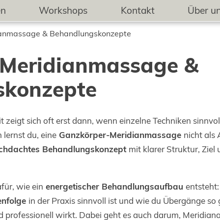
en
Workshops
Kontakt
Über u
anmassage & Behandlungskonzepte
-Meridianmassage &
skonzepte
it zeigt sich oft erst dann, wenn einzelne Techniken sinnv
 lernst du, eine
Ganzkörper-Meridianmassage
nicht als
chdachtes Behandlungskonzept
mit klarer Struktur, Ziel
für, wie ein
energetischer Behandlungsaufbau
entsteht
enfolge
in der Praxis sinnvoll ist und wie du Übergänge so 
 professionell wirkt. Dabei geht es auch darum, Meridiana