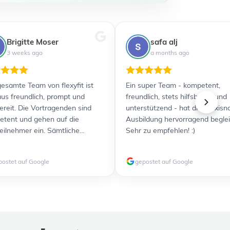
Brigitte Moser
safa alj
3 weeks ago
a months ago
esamte Team von flexyfit ist
Ein super Team - kompetent,
us freundlich, prompt und
freundlich, stets hilfsbereit und
bereit. Die Vortragenden sind
unterstützend - hat die praxisn
tent und gehen auf die
Ausbildung hervorragend beglei
eilnehmer ein. Sämtliche
Sehr zu empfehlen! :)
nterlagen wurden übersichtlich
usreichend detailliert zur
postet auf Google
gepostet auf Google
gung gestellt. Durch die
zlichen Videos ist für jeden
yp etwas dabei. Alles in allem
efen Ausbildung und Prüfung
Ich kann flexyfit jedenfalls
erempfehlen und werde weitere