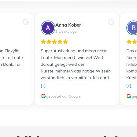
Anna Kober
3 weeks ago
n Flexyfit,
Super Ausbildung und mega nette
Das g
ereite Leute.
Leute. Man merkt, wie viel Wert
übera
n Dank, für
darauf gelegt wird den
hilfs
Kursteilnehmern das nötige Wissen
kompe
verständlich zu vermitteln. Ich durfte
Kurst
sogar freundlicherweise einen Kurs
Lernu
[+]
[+]
komplett kostenlos nachholen,
und a
gepostet auf Google
ge
nachdem etwas problematische und
Verfü
störende Teilnehmer in meiner
zusät
Gruppe waren. Ich werde 100%ig in
Lernt
Zukunft noch weitere Kurse bei euch
verli
machen, weil das Lernen allen voran
top. 
dank des freundlichen Personals
weit