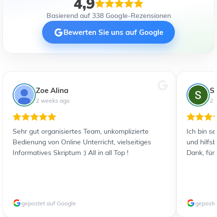
4,9
Basierend auf 338 Google-Rezensionen
Bewerten Sie uns auf Google
Zoe Alina
S
2 weeks ago
2 
Sehr gut organisiertes Team, unkomplizierte
Ich bin s
Bedienung von Online Unterricht, vielseitiges
und hilfs
Informatives Skriptum :) All in all Top !
Dank, für
gepostet auf Google
geposte