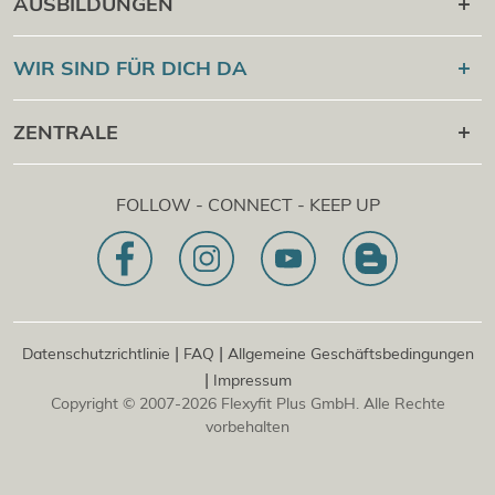
AUSBILDUNGEN
Online Campus
®
Flexyfit
Sport Academy
WIR SIND FÜR DICH DA
Cert Check
®
Flexyfit
Massage Academy
+43 1 997 27 38
ZENTRALE
®
Flexyfit
Beauty Academy
[email protected]
®
Flexyfit
EDV Academy
Flexyfit Plus GmbH
Beratungs- & Onlineanfrage
FOLLOW - CONNECT - KEEP UP
1030 | Österreich
Unser Leitbild
Dietrichgasse 27 E.EG2
Zweigstelle | DE
81829 | Deutschland
Konrad-Zuse-Platz 8
|
|
Datenschutzrichtlinie
FAQ
Allgemeine Geschäftsbedingungen
|
Impressum
Copyright © 2007-2026 Flexyfit Plus GmbH. Alle Rechte
vorbehalten