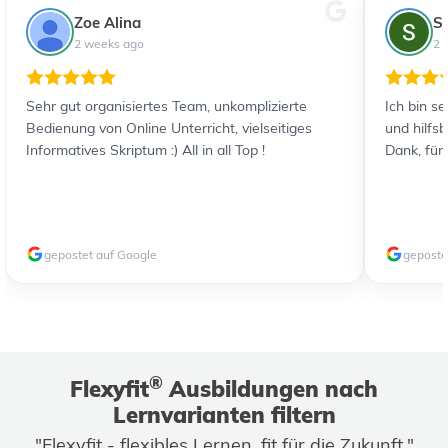
Zoe Alina
S
2 weeks ago
2 
Sehr gut organisiertes Team, unkomplizierte
Ich bin s
Bedienung von Online Unterricht, vielseitiges
und hilfs
Informatives Skriptum :) All in all Top !
Dank, für
gepostet auf Google
geposte
®
Flexyfit
Ausbildungen nach
Lernvarianten filtern
"Flexyfit - flexibles Lernen, fit für die Zukunft."