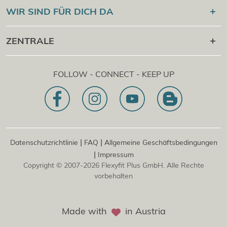
®
Flexyfit
Sport Academy
WIR SIND FÜR DICH DA
Cert Check
®
Flexyfit
Massage Academy
+43 1 997 27 38
ZENTRALE
®
Flexyfit
Beauty Academy
[email protected]
®
Flexyfit
EDV Academy
Flexyfit Plus GmbH
Beratungs- & Onlineanfrage
FOLLOW - CONNECT - KEEP UP
1030 | Österreich
Unser Leitbild
Dietrichgasse 27 E.EG2
Zweigstelle | DE
81829 | Deutschland
Konrad-Zuse-Platz 8
|
|
Datenschutzrichtlinie
FAQ
Allgemeine Geschäftsbedingungen
|
Impressum
Copyright © 2007-2026 Flexyfit Plus GmbH. Alle Rechte
vorbehalten
Made with
in Austria