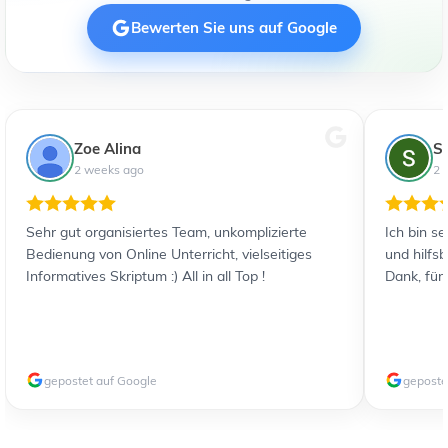
Bewerten Sie uns auf Google
Zoe Alina
S
2 weeks ago
2 
Sehr gut organisiertes Team, unkomplizierte
Ich bin s
Bedienung von Online Unterricht, vielseitiges
und hilfs
Informatives Skriptum :) All in all Top !
Dank, für
gepostet auf Google
geposte