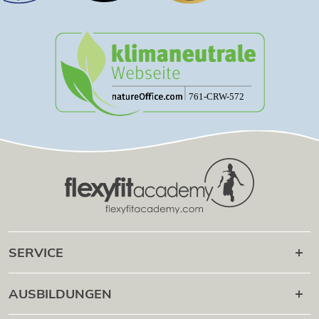
SERVICE
Karriere danach
AUSBILDUNGEN
Online Campus