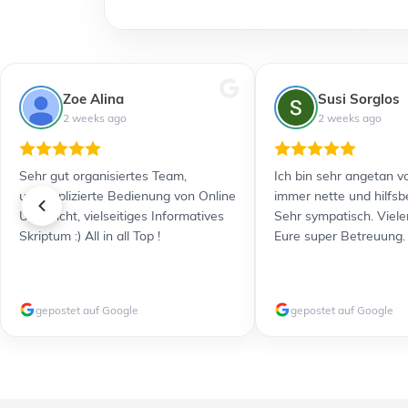
Zoe Alina
Susi Sorglos
2 weeks ago
2 weeks ago
Sehr gut organisiertes Team,
Ich bin sehr angetan vo
unkomplizierte Bedienung von Online
immer nette und hilfsb
Unterricht, vielseitiges Informatives
Sehr sympatisch. Viele
Skriptum :) All in all Top !
Eure super Betreuung.
gepostet auf Google
gepostet auf Google