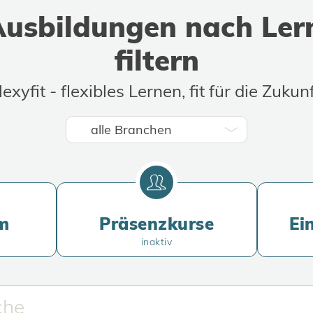
dank des freundlichen Personals
weit
usbildungen nach Ler
extremen Spaß macht!
Ausbi
buch
filtern
lexyfit - flexibles Lernen, fit für die Zukunf
m
Präsenzkurse
Ei
inaktiv