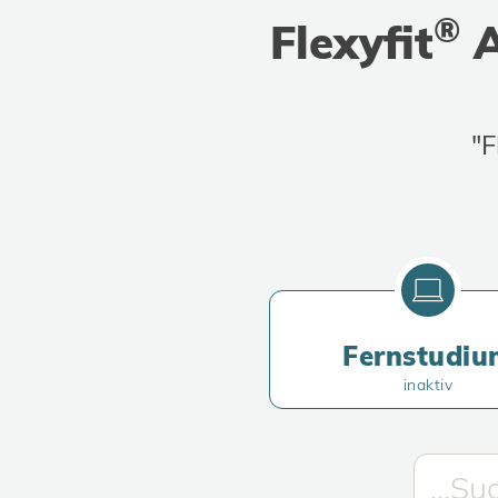
®
Flexyfit
A
"F
Fernstudiu
inaktiv