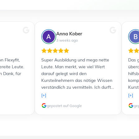
Anna Kober
3 weeks ago
n Flexyfit,
Super Ausbildung und mega nette
Das g
ereite Leute.
Leute. Man merkt, wie viel Wert
übera
n Dank, für
darauf gelegt wird den
hilfs
Kursteilnehmern das nötige Wissen
kompe
verständlich zu vermitteln. Ich durfte
Kurst
sogar freundlicherweise einen Kurs
Lernu
[+]
[+]
komplett kostenlos nachholen,
und a
gepostet auf Google
ge
nachdem etwas problematische und
Verfü
störende Teilnehmer in meiner
zusät
Gruppe waren. Ich werde 100%ig in
Lernt
Zukunft noch weitere Kurse bei euch
verli
machen, weil das Lernen allen voran
top. 