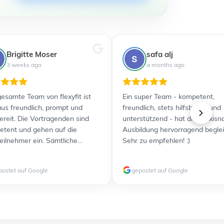
Brigitte Moser
safa alj
3 weeks ago
a months ago
esamte Team von flexyfit ist
Ein super Team - kompetent,
us freundlich, prompt und
freundlich, stets hilfsbereit und
bereit. Die Vortragenden sind
unterstützend - hat die praxisn
tent und gehen auf die
Ausbildung hervorragend beglei
eilnehmer ein. Sämtliche
Sehr zu empfehlen! :)
nterlagen wurden übersichtlich
usreichend detailliert zur
postet auf Google
gepostet auf Google
gung gestellt. Durch die
zlichen Videos ist für jeden
yp etwas dabei. Alles in allem
efen Ausbildung und Prüfung
Ich kann flexyfit jedenfalls