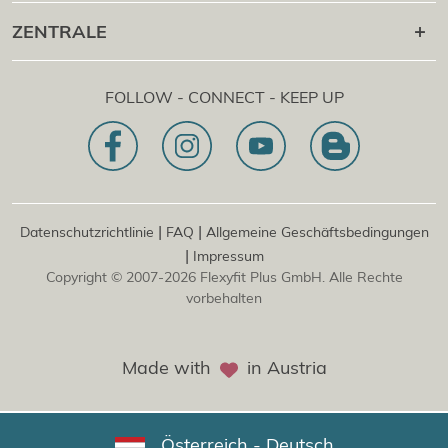
Flexyfit
Massage Academy
+43 1 997 27 38
ZENTRALE
®
Flexyfit
Beauty Academy
[email protected]
®
Flexyfit
EDV Academy
Flexyfit Plus GmbH
Beratungs- & Onlineanfrage
FOLLOW - CONNECT - KEEP UP
1030 | Österreich
Unser Leitbild
Dietrichgasse 27 E.EG2
Zweigstelle | DE
81829 | Deutschland
Konrad-Zuse-Platz 8
|
|
Datenschutzrichtlinie
FAQ
Allgemeine Geschäftsbedingungen
|
Impressum
Copyright © 2007-2026 Flexyfit Plus GmbH. Alle Rechte
vorbehalten
Made with
in Austria
Österreich - Deutsch