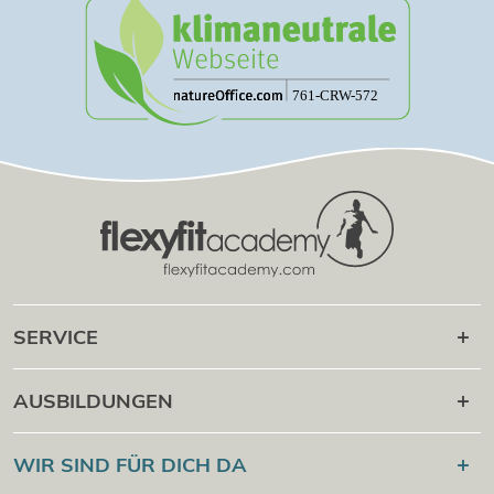
SERVICE
Karriere danach
AUSBILDUNGEN
Online Campus
®
Flexyfit
Sport Academy
WIR SIND FÜR DICH DA
Cert Check
®