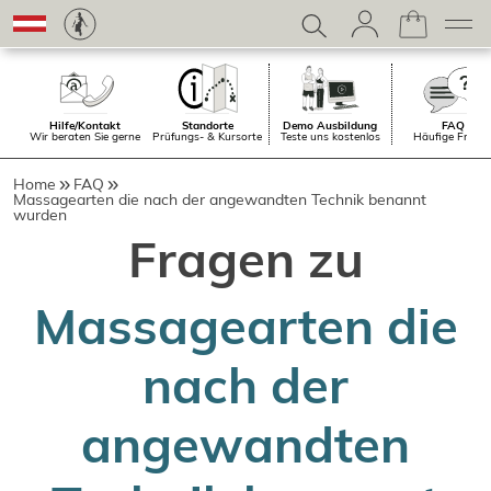
Hilfe/Kontakt
Standorte
Demo Ausbildung
FAQ
Wir beraten Sie gerne
Prüfungs- & Kursorte
Teste uns kostenlos
Häufige Frage
Home
FAQ
Massagearten die nach der angewandten Technik benannt
wurden
Fragen zu
Massagearten die
nach der
angewandten