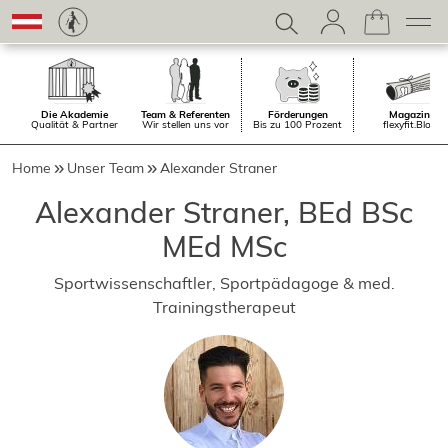
Die Akademie
Team & Referenten
Förderungen
Magazin.
Qualität & Partner
Wir stellen uns vor
Bis zu 100 Prozent
flexyfit.Blog
Home
Unser Team
Alexander Straner
Alexander Straner, BEd BSc
MEd MSc
Sportwissenschaftler, Sportpädagoge & med.
Trainingstherapeut