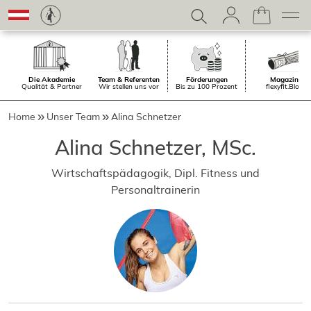
Die Akademie
Team & Referenten
Förderungen
Magazin.
Qualität & Partner
Wir stellen uns vor
Bis zu 100 Prozent
flexyfit.Blog
Home
Unser Team
Alina Schnetzer
Alina Schnetzer, MSc.
Wirtschaftspädagogik, Dipl. Fitness und
Personaltrainerin