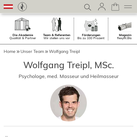
Die Akademie
Team & Referenten
Förderungen
Magazin.
Qualität & Partner
Wir stellen uns vor
Bis zu 100 Prozent
flexyfit.Blog
Home
Unser Team
Wolfgang Treipl
Wolfgang Treipl, MSc.
Psychologe, med. Masseur und Heilmasseur