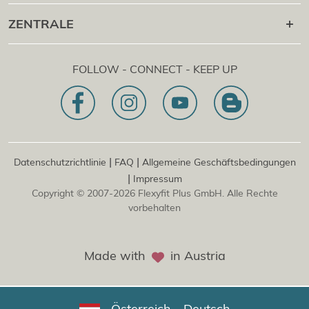
Flexyfit
Massage Academy
+43 1 997 27 38
ZENTRALE
®
Flexyfit
Beauty Academy
[email protected]
®
Flexyfit
EDV Academy
Flexyfit Plus GmbH
Beratungs- & Onlineanfrage
FOLLOW - CONNECT - KEEP UP
1030 | Österreich
Unser Leitbild
Dietrichgasse 27 E.EG2
Zweigstelle | DE
81829 | Deutschland
Konrad-Zuse-Platz 8
|
|
Datenschutzrichtlinie
FAQ
Allgemeine Geschäftsbedingungen
|
Impressum
Copyright © 2007-2026 Flexyfit Plus GmbH. Alle Rechte
vorbehalten
Made with
in Austria
Österreich - Deutsch