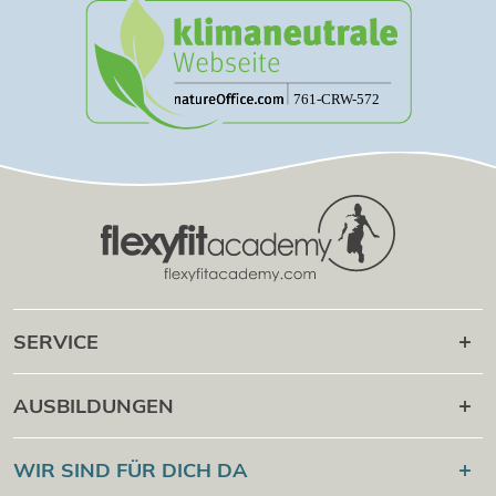
SERVICE
Karriere danach
AUSBILDUNGEN
Online Campus
®
Flexyfit
Sport Academy
WIR SIND FÜR DICH DA
Cert Check
®