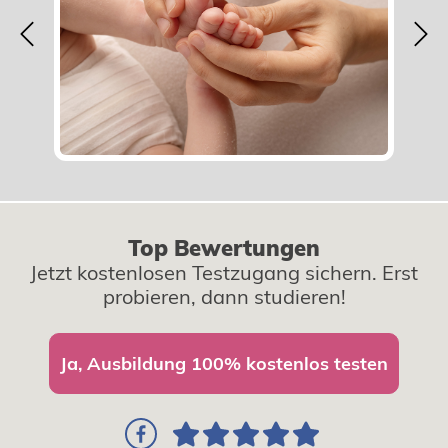
Integration von Atemtechniken zur
Unterstützung der Massage
Previous
Nex
Übungen zur Förderung der Entspannung und
Bindung
Wir freuen uns darauf, Sie und Ihre Familie in unserem
Workshop begrüßen zu dürfen!
Top Bewertungen
Jetzt kostenlosen Testzugang sichern. Erst
probieren, dann studieren!
Ja, Ausbildung 100% kostenlos testen