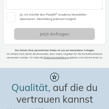
©
JA, ich möchte den Flexyfit
Academy Newsletter
abonnieren. Abmeldung jederzeit möglich.
Jetzt Anfragen
Der Schutz Ihrer persönlichen Daten ist uns ein besonderes Anliegen.
Ich erkläre mich damit einverstanden, dass meine Angaben für die Kontaktaufnahme
verwenden werden. Ich habe die
Datenschutzerklärung
gelesen und stimme ihnen zu.
Qualität,
auf die du
vertrauen kannst