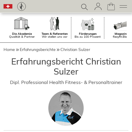
Die Akademie
Team & Referenten
Förderungen
Magazin.
Qualität & Partner
Wir stellen uns vor
Bis zu 100 Prozent
flexyfit.Blog
Home
Erfahrungsberichte
Christian Sulzer
Erfahrungsbericht Christian
Sulzer
Dipl. Professional Health Fitness- & Personaltrainer