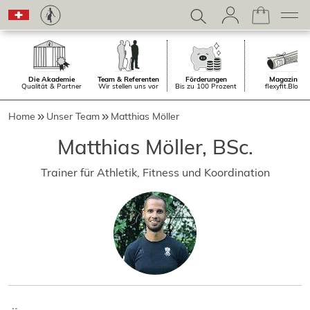
Die Akademie
Team & Referenten
Förderungen
Magazin.
Qualität & Partner
Wir stellen uns vor
Bis zu 100 Prozent
flexyfit.Blog
Home
Unser Team
Matthias Möller
Matthias Möller, BSc.
Trainer für Athletik, Fitness und Koordination