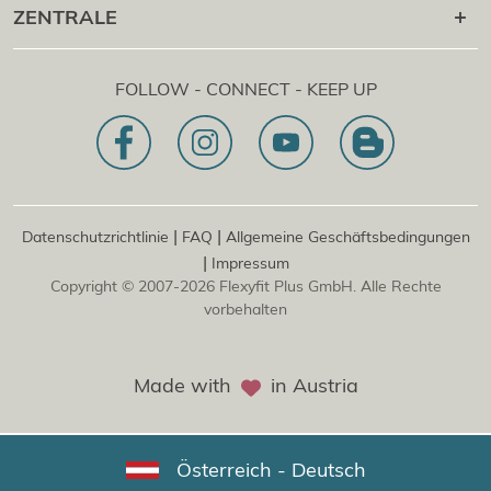
+43 1 997 27 38
ZENTRALE
®
Flexyfit
Beauty Academy
[email protected]
®
Flexyfit
EDV Academy
Flexyfit Plus GmbH
Beratungs- & Onlineanfrage
FOLLOW - CONNECT - KEEP UP
1030 | Österreich
Unser Leitbild
Dietrichgasse 27 E.EG2
Zweigstelle | DE
81829 | Deutschland
Konrad-Zuse-Platz 8
|
|
Datenschutzrichtlinie
FAQ
Allgemeine Geschäftsbedingungen
|
Impressum
Copyright © 2007-2026 Flexyfit Plus GmbH. Alle Rechte
vorbehalten
Made with
in Austria
Österreich - Deutsch