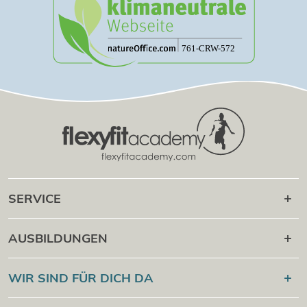
SERVICE
Karriere danach
AUSBILDUNGEN
Online Campus
®
Flexyfit
Sport Academy
WIR SIND FÜR DICH DA
Cert Check
®
Flexyfit
Massage Academy