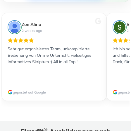
Zoe Alina
S
2 weeks ago
2 
Sehr gut organisiertes Team, unkomplizierte
Ich bin s
Bedienung von Online Unterricht, vielseitiges
und hilfs
Informatives Skriptum :) All in all Top !
Dank, für
gepostet auf Google
geposte
®