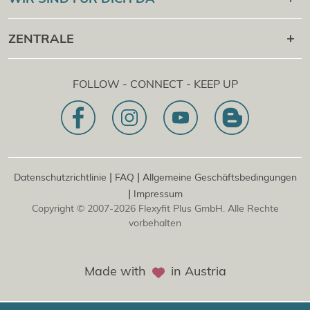
Cert Check
®
Flexyfit
Massage Academy
+43 1 997 27 38
ZENTRALE
®
Flexyfit
Beauty Academy
[email protected]
®
Flexyfit
EDV Academy
Flexyfit Plus GmbH
Beratungs- & Onlineanfrage
FOLLOW - CONNECT - KEEP UP
1030 | Österreich
Unser Leitbild
Dietrichgasse 27 E.EG2
Zweigstelle | DE
81829 | Deutschland
Konrad-Zuse-Platz 8
|
|
Datenschutzrichtlinie
FAQ
Allgemeine Geschäftsbedingungen
|
Impressum
Copyright © 2007-2026 Flexyfit Plus GmbH. Alle Rechte
vorbehalten
Made with
in Austria