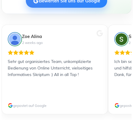
Bewerten Sie uns auf Google
Zoe Alina
S
2 weeks ago
2 
Sehr gut organisiertes Team, unkomplizierte
Ich bin s
Bedienung von Online Unterricht, vielseitiges
und hilfs
Informatives Skriptum :) All in all Top !
Dank, für
gepostet auf Google
geposte