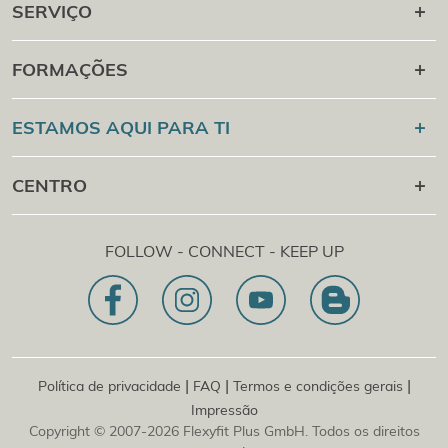
SERVIÇO
Carreira posterior
FORMAÇÕES
Campus em linha
Flexyfit®
Desporto Academy
ESTAMOS AQUI PARA TI
Verificação de certificados
Flexyfit
Massagem
Academy
+43 1 997 27 38
CENTRO
Flexyfit®
Beleza Academy
[email protected]
Flexyfit®
EDP Academy
Flexyfit Plus GmbH
Consultoria e consulta em linha
FOLLOW - CONNECT - KEEP UP
1030 | Áustria
A nossa declaração de missão
Dietrichgasse 27 E.EG2
Sucursal | DE
81829 | Alemanha
Konrad-Zuse-Platz 8
|
|
|
Política de privacidade
FAQ
Termos e condições gerais
Impressão
Copyright © 2007-2026 Flexyfit Plus GmbH. Todos os direitos