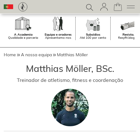
A Academia
Equipa e oradores
Subsídios
Revista.
Qualidade e parceria
Apresentamo-nos
Até 100 por cento
flexyfit.blogue
Home
A nossa equipa
Matthias Möller
Matthias Möller, BSc.
Treinador de atletismo, fitness e coordenação