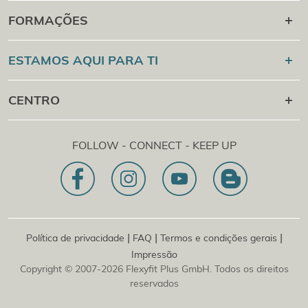
Carreira posterior
FORMAÇÕES
Campus em linha
Flexyfit®
Desporto Academy
ESTAMOS AQUI PARA TI
Verificação de certificados
Flexyfit
Massagem
Academy
+43 1 997 27 38
CENTRO
Flexyfit®
Beleza Academy
[email protected]
Flexyfit®
EDP Academy
Flexyfit Plus GmbH
Consultoria e consulta em linha
FOLLOW - CONNECT - KEEP UP
1030 | Áustria
A nossa declaração de missão
Dietrichgasse 27 E.EG2
Sucursal | DE
81829 | Alemanha
Konrad-Zuse-Platz 8
|
|
|
Política de privacidade
FAQ
Termos e condições gerais
Impressão
Copyright © 2007-2026 Flexyfit Plus GmbH. Todos os direitos
reservados