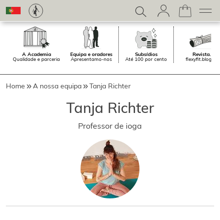
A Academia
Equipa e oradores
Subsídios
Revista.
Qualidade e parceria
Apresentamo-nos
Até 100 por cento
flexyfit.blogue
Home
A nossa equipa
Tanja Richter
Tanja Richter
Professor de ioga