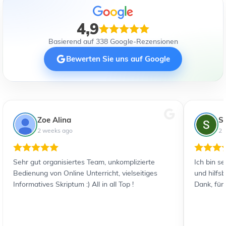
4,9
Basierend auf 338 Google-Rezensionen
Bewerten Sie uns auf Google
Zoe Alina
S
2 weeks ago
2 
Sehr gut organisiertes Team, unkomplizierte
Ich bin s
Bedienung von Online Unterricht, vielseitiges
und hilfs
Informatives Skriptum :) All in all Top !
Dank, für