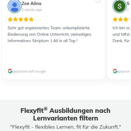
Zoe Alina
S
2 weeks ago
2 
Sehr gut organisiertes Team, unkomplizierte
Ich bin s
Bedienung von Online Unterricht, vielseitiges
und hilfs
Informatives Skriptum :) All in all Top !
Dank, für
gepostet auf Google
geposte
®
Flexyfit
Ausbildungen nach
Lernvarianten filtern
"Flexyfit - flexibles Lernen, fit für die Zukunft."