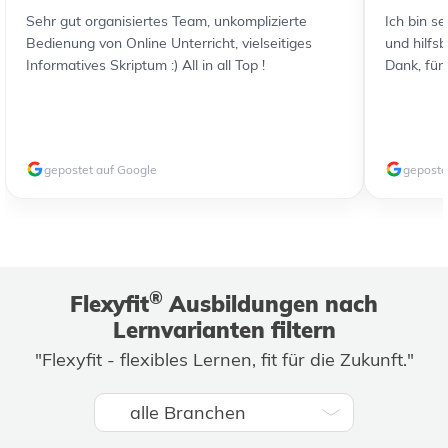
Sehr gut organisiertes Team, unkomplizierte
Ich bin s
Bedienung von Online Unterricht, vielseitiges
und hilfs
Informatives Skriptum :) All in all Top !
Dank, für
gepostet auf Google
geposte
®
Flexyfit
Ausbildungen nach
Lernvarianten filtern
"Flexyfit - flexibles Lernen, fit für die Zukunft."