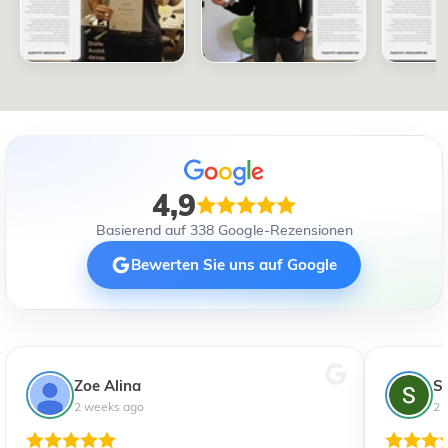
4,9
Basierend auf 338 Google-Rezensionen
Bewerten Sie uns auf Google
Zoe Alina
S
2 weeks ago
2 