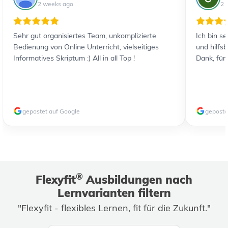
2 weeks ago
2 
Sehr gut organisiertes Team, unkomplizierte
Ich bin s
Bedienung von Online Unterricht, vielseitiges
und hilfs
Informatives Skriptum :) All in all Top !
Dank, für
gepostet auf Google
geposte
®
Flexyfit
Ausbildungen nach
Lernvarianten filtern
"Flexyfit - flexibles Lernen, fit für die Zukunft."