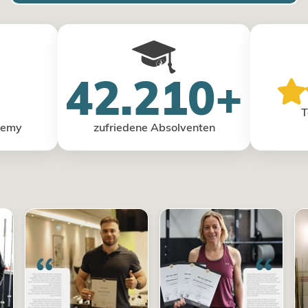
42.210+
T
demy
zufriedene Absolventen