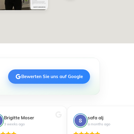
Bewerten Sie uns auf Google
Brigitte Moser
safa alj
3 weeks ago
a months ago