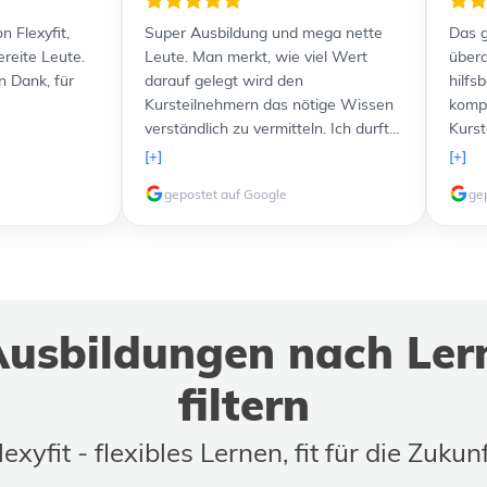
n Flexyfit,
Super Ausbildung und mega nette
Das g
ereite Leute.
Leute. Man merkt, wie viel Wert
übera
n Dank, für
darauf gelegt wird den
hilfs
Kursteilnehmern das nötige Wissen
kompe
verständlich zu vermitteln. Ich durfte
Kurst
sogar freundlicherweise einen Kurs
Lernu
[+]
[+]
komplett kostenlos nachholen,
und a
gepostet auf Google
ge
nachdem etwas problematische und
Verfü
störende Teilnehmer in meiner
zusät
Gruppe waren. Ich werde 100%ig in
Lernt
Zukunft noch weitere Kurse bei euch
verli
machen, weil das Lernen allen voran
top. 
dank des freundlichen Personals
weit
usbildungen nach Ler
extremen Spaß macht!
Ausbi
buch
filtern
lexyfit - flexibles Lernen, fit für die Zukunf