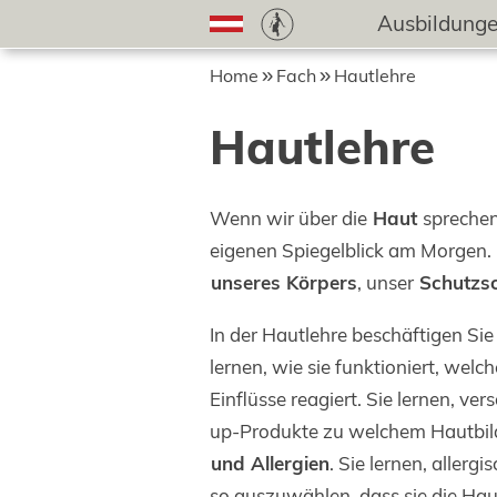
Ausbildung
Home
Fach
Hautlehre
Hautlehre
Wenn wir über die
Haut
sprechen
eigenen Spiegelblick am Morgen. D
unseres Körpers
, unser
Schutzsc
In der Hautlehre beschäftigen Sie
lernen, wie sie funktioniert, w
Einflüsse reagiert. Sie lernen, ve
up-Produkte zu welchem Hautbild 
und Allergien
. Sie lernen, alle
so auszuwählen, dass sie die Haut