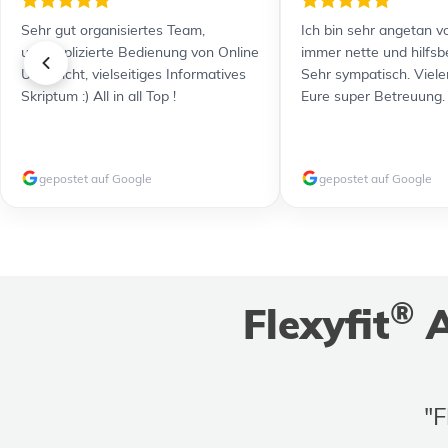
Sehr gut organisiertes Team,
Ich bin sehr angetan vo
unkomplizierte Bedienung von Online
immer nette und hilfsb
Unterricht, vielseitiges Informatives
Sehr sympatisch. Viele
Skriptum :) All in all Top !
Eure super Betreuung.
gepostet auf Google
gepostet auf Google
®
Flexyfit
A
"F