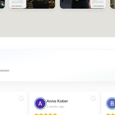
sionen
Anna Kober
3 weeks ago