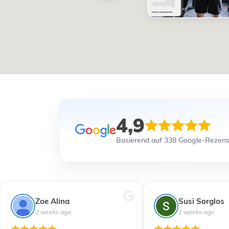
4,9
Basierend auf 338 Google-Rezen
Zoe Alina
Susi Sorglos
2 weeks ago
2 weeks ago