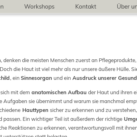
en
Workshops
Kontakt
Über u
, denken die meisten Menschen zuerst an Pflegeprodukte,
och die Haut ist viel mehr als nur unsere äußere Hülle. Si
hild
, ein
Sinnesorgan
und ein
Ausdruck unserer Gesund
 sich mit dem
anatomischen Aufbau
der Haut und ihren e
elche Aufgaben sie übernimmt und warum sie manchmal empf
rschiedene
Hauttypen
sicher zu erkennen und zu verstehen
passen. Ein wichtiger Teil ist außerdem der richtige
Umga
rgische Reaktionen zu erkennen, verantwortungsvoll mit i
 unterstützen statt belasten.