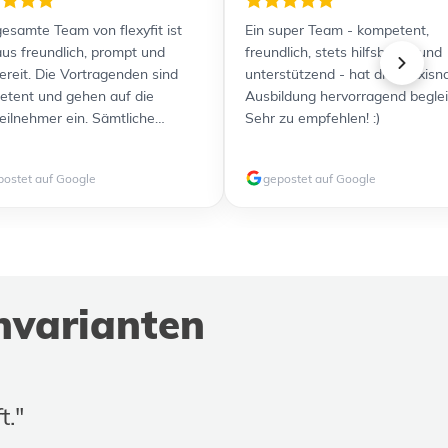
esamte Team von flexyfit ist
Ein super Team - kompetent,
us freundlich, prompt und
freundlich, stets hilfsbereit und
bereit. Die Vortragenden sind
unterstützend - hat die praxisn
tent und gehen auf die
Ausbildung hervorragend beglei
eilnehmer ein. Sämtliche
Sehr zu empfehlen! :)
nterlagen wurden übersichtlich
usreichend detailliert zur
postet auf Google
gepostet auf Google
gung gestellt. Durch die
zlichen Videos ist für jeden
yp etwas dabei. Alles in allem
efen Ausbildung und Prüfung
Ich kann flexyfit jedenfalls
erempfehlen und werde weitere
nvarianten
ldungen gerne wieder bei Euch
en und weiterempfehlen!
t."