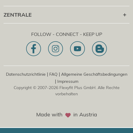
®
Flexyfit
Massage Academy
+43 1 997 27 38
ZENTRALE
®
Flexyfit
Beauty Academy
[email protected]
®
Flexyfit
EDV Academy
Flexyfit Plus GmbH
Beratungs- & Onlineanfrage
FOLLOW - CONNECT - KEEP UP
1030 | Österreich
Unser Leitbild
Dietrichgasse 27 E.EG2
Zweigstelle | DE
81829 | Deutschland
Konrad-Zuse-Platz 8
|
|
Datenschutzrichtlinie
FAQ
Allgemeine Geschäftsbedingungen
|
Impressum
Copyright © 2007-2026 Flexyfit Plus GmbH. Alle Rechte
vorbehalten
Made with
in Austria