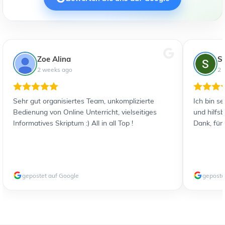
Zoe Alina
S
2 weeks ago
2 
Sehr gut organisiertes Team, unkomplizierte
Ich bin s
Bedienung von Online Unterricht, vielseitiges
und hilfs
Informatives Skriptum :) All in all Top !
Dank, für
gepostet auf Google
geposte