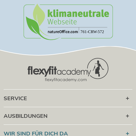
SERVICE
Karriere danach
AUSBILDUNGEN
Online Campus
®
Flexyfit
Sport Academy
WIR SIND FÜR DICH DA
Cert Check