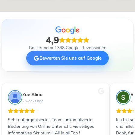
4,9
Basierend auf 338 Google-Rezensionen
Bewerten Sie uns auf Google
Zoe Alina
S
2 weeks ago
2 
Sehr gut organisiertes Team, unkomplizierte
Ich bin s
Bedienung von Online Unterricht, vielseitiges
und hilfs
Informatives Skriptum :) All in all Top !
Dank, für