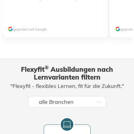
gepostet auf Google
geposte
®
Flexyfit
Ausbildungen nach
Lernvarianten filtern
"Flexyfit - flexibles Lernen, fit für die Zukunft."