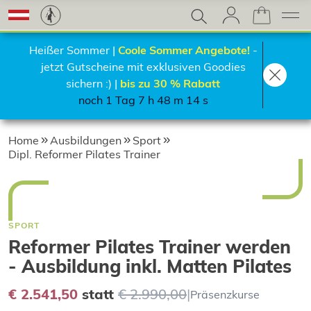
Heißer Sommer |
Coole Sommer Angebote!
-
jetzt Gutscheine mit exklusiven Goodies
sichern :) |
bis zu 30 % Rabatt
noch 1 Tag 7 h 48 m 13 s
Home
Ausbildungen
Sport
Dipl. Reformer Pilates Trainer
SPORT
Reformer Pilates Trainer werden
- Ausbildung inkl. Matten Pilates
€ 2.541,50
statt
€ 2.990,00
|
Präsenzkurse