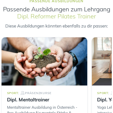
PASSENDE AUSBILDUNGEN
Passende Ausbildungen zum Lehrgang
Dipl. Reformer Pilates Trainer
Diese Ausbildungen könnten ebenfalls zu dir passen:
SPORT
PRÄSENZKURSE
SPORT
Dipl. Mentaltrainer
Dipl. Y
Mentaltrainer Ausbildung in Österreich -
Yoga Leh
Ihre Ausbildung für mentale Stärke &
intensiv