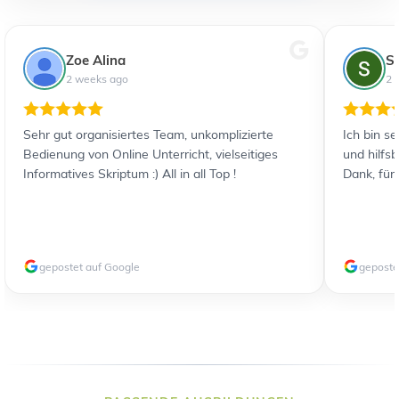
Zoe Alina
S
2 weeks ago
2 
Sehr gut organisiertes Team, unkomplizierte
Ich bin s
Bedienung von Online Unterricht, vielseitiges
und hilfs
Informatives Skriptum :) All in all Top !
Dank, für
gepostet auf Google
geposte