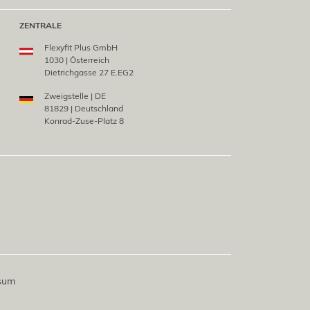
ZENTRALE
Flexyfit Plus GmbH
1030 | Österreich
Dietrichgasse 27 E.EG2
Zweigstelle | DE
81829 | Deutschland
Konrad-Zuse-Platz 8
sum