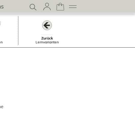
ns
Zurück
en
Lernvarianten
ne