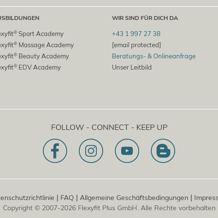
USBILDUNGEN
WIR SIND FÜR DICH DA
®
exyfit
Sport Academy
+43 1 997 27 38
®
exyfit
Massage Academy
[email protected]
®
exyfit
Beauty Academy
Beratungs- & Onlineanfrage
®
exyfit
EDV Academy
Unser Leitbild
FOLLOW - CONNECT - KEEP UP
|
|
|
enschutzrichtlinie
FAQ
Allgemeine Geschäftsbedingungen
Impres
Copyright © 2007-2026 Flexyfit Plus GmbH. Alle Rechte vorbehalten