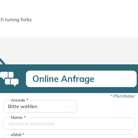
h tuning forks
Online Anfrage
*
Pflichtfelder
Anrede
*
Name
*
eMail
*