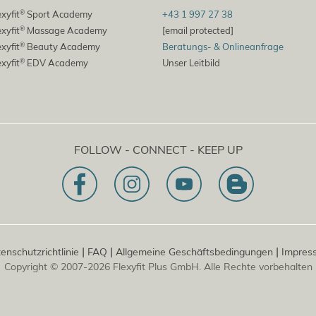
®
exyfit
Sport Academy
+43 1 997 27 38
®
exyfit
Massage Academy
[email protected]
®
exyfit
Beauty Academy
Beratungs- & Onlineanfrage
®
exyfit
EDV Academy
Unser Leitbild
FOLLOW - CONNECT - KEEP UP
|
|
|
enschutzrichtlinie
FAQ
Allgemeine Geschäftsbedingungen
Impres
Copyright © 2007-2026 Flexyfit Plus GmbH. Alle Rechte vorbehalten