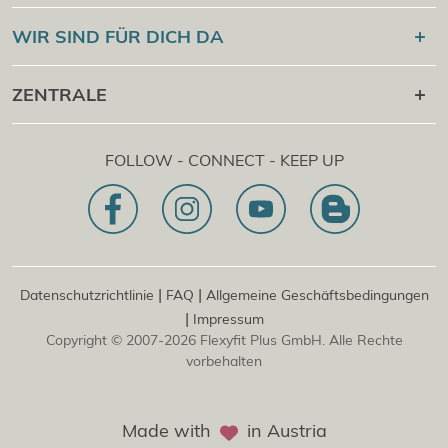
Online Campus
®
Flexyfit
Sport Academy
WIR SIND FÜR DICH DA
Cert Check
®
Flexyfit
Massage Academy
+43 1 997 27 38
ZENTRALE
®
Flexyfit
Beauty Academy
[email protected]
®
Flexyfit
EDV Academy
Flexyfit Plus GmbH
Beratungs- & Onlineanfrage
FOLLOW - CONNECT - KEEP UP
1030 | Österreich
Unser Leitbild
Dietrichgasse 27 E.EG2
Zweigstelle | DE
81829 | Deutschland
Konrad-Zuse-Platz 8
|
|
Datenschutzrichtlinie
FAQ
Allgemeine Geschäftsbedingungen
|
Impressum
Copyright © 2007-2026 Flexyfit Plus GmbH. Alle Rechte
vorbehalten
Made with
in Austria