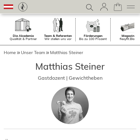
Die Akademie
Team & Referenten
Förderungen
Magazin.
Qualität & Partner
Wir stellen uns vor
Bis zu 100 Prozent
flexyfit.Blog
Home
Unser Team
Matthias Steiner
Matthias Steiner
Gastdozent | Gewichtheben