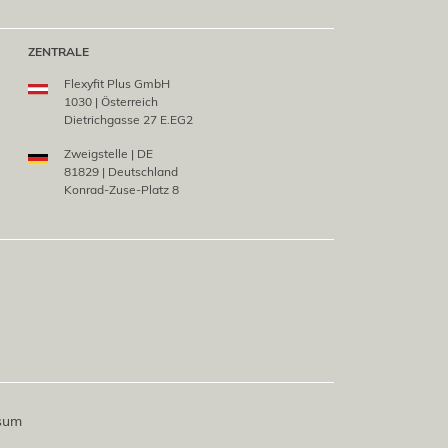
ZENTRALE
Flexyfit Plus GmbH
1030 | Österreich
Dietrichgasse 27 E.EG2
Zweigstelle | DE
81829 | Deutschland
Konrad-Zuse-Platz 8
sum