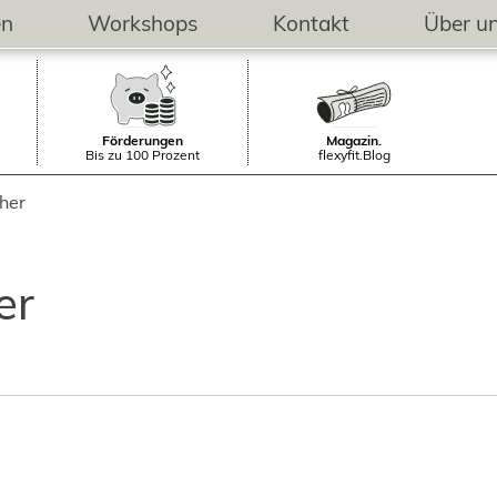
en
Workshops
Kontakt
Über u
Förderungen
Magazin.
Bis zu 100 Prozent
flexyfit.Blog
her
er