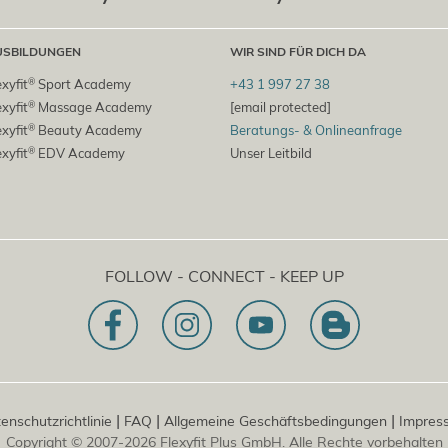
USBILDUNGEN
WIR SIND FÜR DICH DA
®
exyfit
Sport Academy
+43 1 997 27 38
®
exyfit
Massage Academy
[email protected]
®
exyfit
Beauty Academy
Beratungs- & Onlineanfrage
®
exyfit
EDV Academy
Unser Leitbild
FOLLOW - CONNECT - KEEP UP
|
|
|
enschutzrichtlinie
FAQ
Allgemeine Geschäftsbedingungen
Impres
Copyright © 2007-2026 Flexyfit Plus GmbH. Alle Rechte vorbehalten