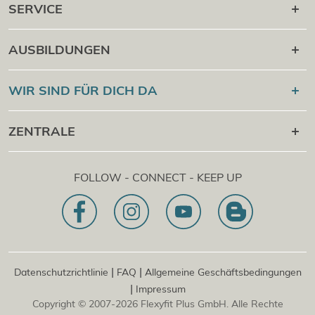
SERVICE
Karriere danach
AUSBILDUNGEN
Online Campus
®
Flexyfit
Sport Academy
WIR SIND FÜR DICH DA
Cert Check
®
Flexyfit
Massage Academy
+43 1 997 27 38
ZENTRALE
®
Flexyfit
Beauty Academy
[email protected]
®
Flexyfit
EDV Academy
Flexyfit Plus GmbH
Beratungs- & Onlineanfrage
FOLLOW - CONNECT - KEEP UP
1030 | Österreich
Unser Leitbild
Dietrichgasse 27 E.EG2
Zweigstelle | DE
81829 | Deutschland
Konrad-Zuse-Platz 8
|
|
Datenschutzrichtlinie
FAQ
Allgemeine Geschäftsbedingungen
|
Impressum
Copyright © 2007-2026 Flexyfit Plus GmbH. Alle Rechte