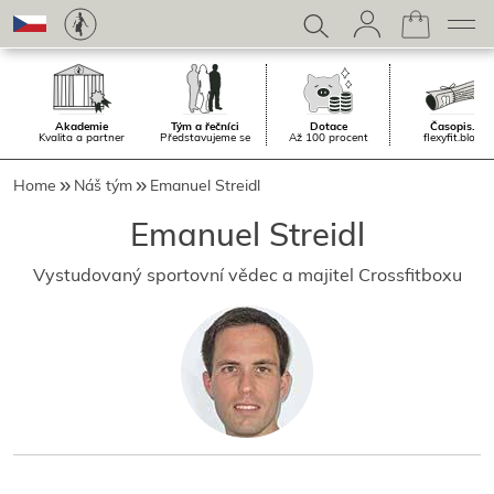
Akademie
Tým a řečníci
Dotace
Časopis.
Kvalita a partner
Představujeme se
Až 100 procent
flexyfit.blog
Home
Náš tým
Emanuel Streidl
Emanuel Streidl
Vystudovaný sportovní vědec a majitel Crossfitboxu