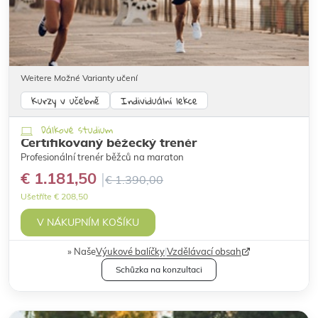
Weitere Možné Varianty učení
Kurzy v učebně
Individuální lekce
Dálkové studium
Certifikovaný běžecký trenér
Profesionální trenér běžců na maraton
€ 1.181,50
€ 1.390,00
Ušetříte € 208,50
V NÁKUPNÍM KOŠÍKU
Naše
Výukové balíčky
|
Vzdělávací obsah
Schůzka na konzultaci