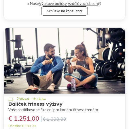
Naše
Výukové balíčky
|
Vzdělávací obsah
Schůzka na konzultaci
Dálkové studium
Balíček fitness výživy
Vaše certifikované školení pro kariéru fitness trenéra
€ 1.251,00
€ 1.390,00
Ušetříte € 139,00