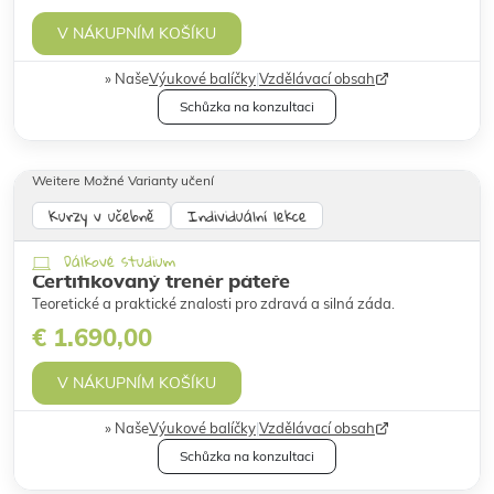
V NÁKUPNÍM KOŠÍKU
Naše
Výukové balíčky
|
Vzdělávací obsah
Schůzka na konzultaci
Weitere Možné Varianty učení
Kurzy v učebně
Individuální lekce
Dálkové studium
Certifikovaný trenér páteře
Teoretické a praktické znalosti pro zdravá a silná záda.
€ 1.690,00
V NÁKUPNÍM KOŠÍKU
Naše
Výukové balíčky
|
Vzdělávací obsah
Schůzka na konzultaci