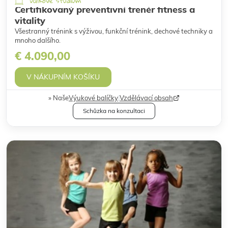
Dálkové studium
Certifikovaný preventivní trenér fitness a
vitality
Všestranný trénink s výživou, funkční trénink, dechové techniky a
mnoho dalšího.
€ 4.090,00
V NÁKUPNÍM KOŠÍKU
Naše
Výukové balíčky
|
Vzdělávací obsah
Schůzka na konzultaci