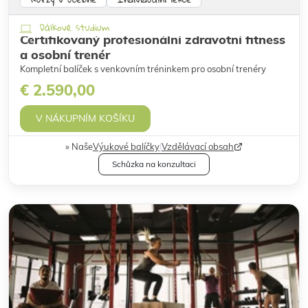
Dálkové studium
Certifikovaný profesionální zdravotní fitness
a osobní trenér
Kompletní balíček s venkovním tréninkem pro osobní trenéry
€ 2.590,00
V NÁKUPNÍM KOŠÍKU
Naše
Výukové balíčky
|
Vzdělávací obsah
Schůzka na konzultaci