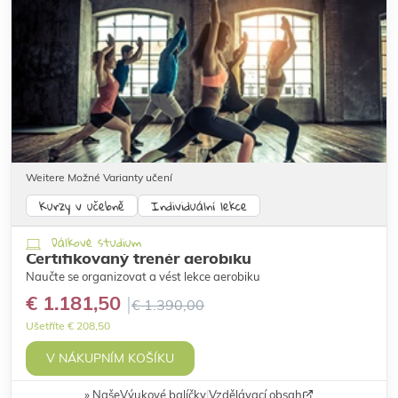
Weitere Možné Varianty učení
Kurzy v učebně
Individuální lekce
Dálkové studium
Certifikovaný trenér aerobiku
Naučte se organizovat a vést lekce aerobiku
€ 1.181,50
€ 1.390,00
Ušetříte € 208,50
V NÁKUPNÍM KOŠÍKU
Naše
Výukové balíčky
|
Vzdělávací obsah