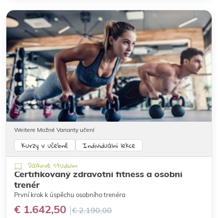
Weitere Možné Varianty učení
Kurzy v učebně
Individuální lekce
Dálkové studium
Certifikovaný zdravotní fitness a osobní
trenér
První krok k úspěchu osobního trenéra
€ 1.642,50
€ 2.190,00