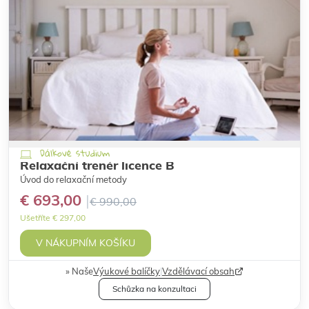
Dálkové studium
Relaxační trenér licence B
Úvod do relaxační metody
€ 693,00
€ 990,00
Ušetříte € 297,00
V NÁKUPNÍM KOŠÍKU
Naše
Výukové balíčky
|
Vzdělávací obsah
Schůzka na konzultaci