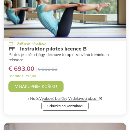
Dálkové studium
PF - Instruktor pilates licence B
Pilates je směsicí jógy, dechové terapie, silového tréninku a
relaxace.
€ 693,00
€ 990,00
Ušetříte € 297,00
V NÁKUPNÍM KOŠÍKU
Naše
Výukové balíčky
|
Vzdělávací obsah
Schůzka na konzultaci