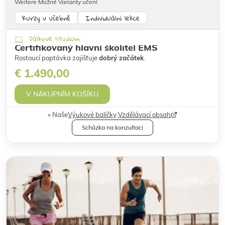
Weitere Možné Varianty učení
Kurzy v učebně
Individuální lekce
Dálkové studium
Certifikovaný hlavní školitel EMS
Rostoucí poptávka zajišťuje
dobrý začátek
.
€ 1.490,00
V NÁKUPNÍM KOŠÍKU
Naše
Výukové balíčky
|
Vzdělávací obsah
Schůzka na konzultaci