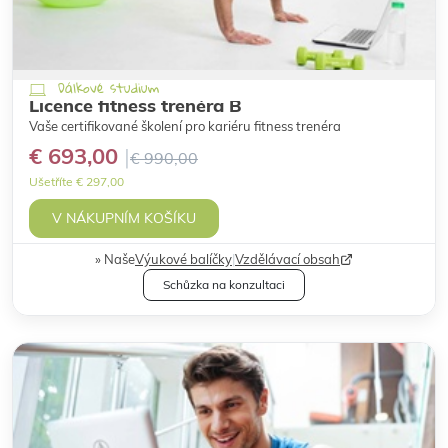
Dálkové studium
Licence fitness trenéra B
Vaše certifikované školení pro kariéru fitness trenéra
€ 693,00
€ 990,00
Ušetříte € 297,00
V NÁKUPNÍM KOŠÍKU
Naše
Výukové balíčky
|
Vzdělávací obsah
Schůzka na konzultaci