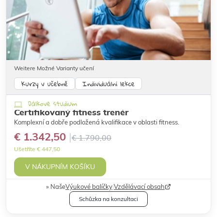
Weitere Možné Varianty učení
Kurzy v učebně
Individuální lekce
Dálkové studium
Certifikovaný fitness trenér
Komplexní a dobře podložená kvalifikace v oblasti fitness.
€ 1.342,50
€ 1.790,00
Ušetříte € 447,50
V NÁKUPNÍM KOŠÍKU
Naše
Výukové balíčky
|
Vzdělávací obsah
Schůzka na konzultaci