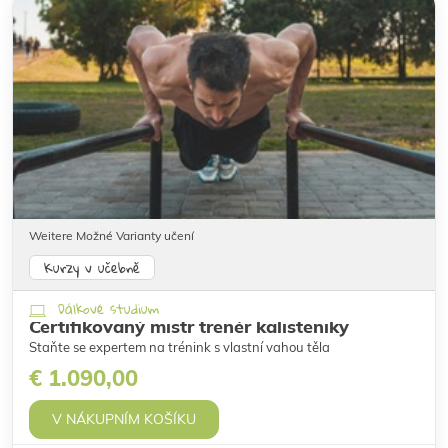
Weitere Možné Varianty učení
Kurzy v učebně
Dálkové studium
Certifikovaný mistr trenér kalisteniky
Staňte se expertem na trénink s vlastní vahou těla
€ 1.090,00
V NÁKUPNÍM KOŠÍKU