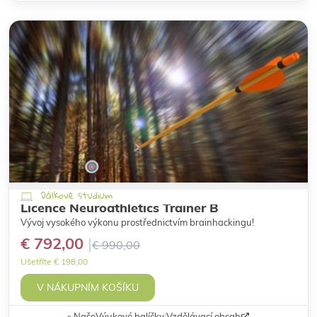
Dálkové studium
Licence Neuroathletics Trainer B
Vývoj vysokého výkonu prostřednictvím brainhackingu!
€ 792,00
€ 990,00
Ušetříte € 198,00
V NÁKUPNÍM KOŠÍKU
Naše
Výukové balíčky
|
Vzdělávací obsah