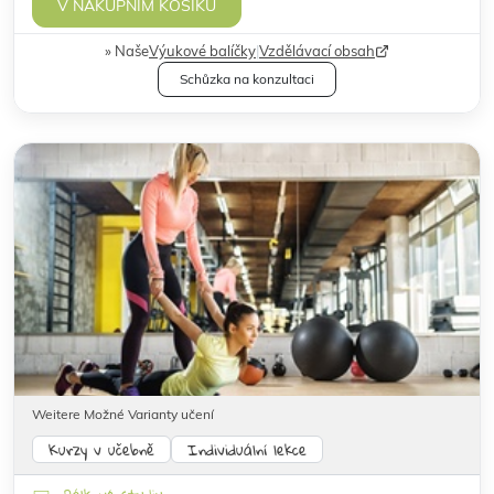
V NÁKUPNÍM KOŠÍKU
Naše
Výukové balíčky
|
Vzdělávací obsah
Schůzka na konzultaci
Weitere Možné Varianty učení
Kurzy v učebně
Individuální lekce