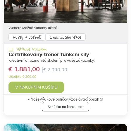
Weitere Možné Varianty učení
Kurzy v učebně
Individuální lekce
Dálkové studium
Certifikovaný trenér funkční síly
Kreativní a rozmanitá školení pro vaše zákazníky.
€ 1.881,00
€ 2.090,00
Ušetříte € 209,00
V NÁKUPNÍM KOŠÍKU
Naše
Výukové balíčky
|
Vzdělávací obsah
Schůzka na konzultaci