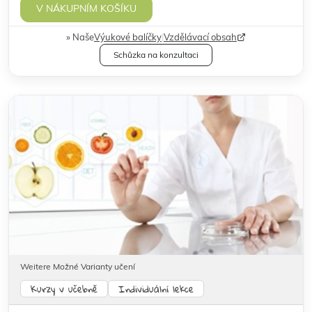
V NÁKUPNÍM KOŠÍKU
Naše
Výukové balíčky
|
Vzdělávací obsah
Schůzka na konzultaci
Weitere Možné Varianty učení
Kurzy v učebně
Individuální lekce