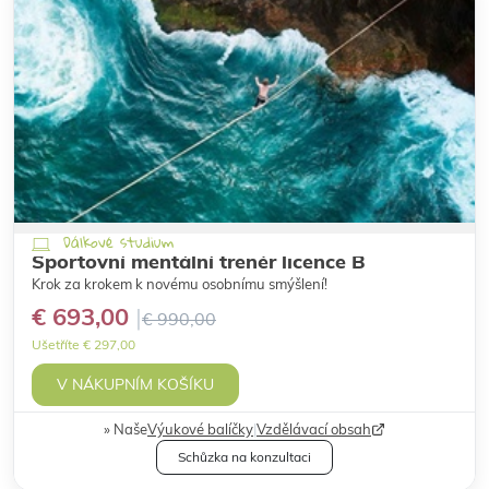
Dálkové studium
Sportovní mentální trenér licence B
Krok za krokem k novému osobnímu smýšlení!
€ 693,00
€ 990,00
Ušetříte € 297,00
V NÁKUPNÍM KOŠÍKU
Naše
Výukové balíčky
|
Vzdělávací obsah
Schůzka na konzultaci