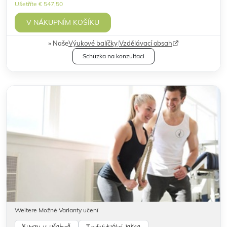
Ušetříte € 547,50
V NÁKUPNÍM KOŠÍKU
Naše
Výukové balíčky
|
Vzdělávací obsah
Schůzka na konzultaci
Weitere Možné Varianty učení
Kurzy v učebně
Individuální lekce