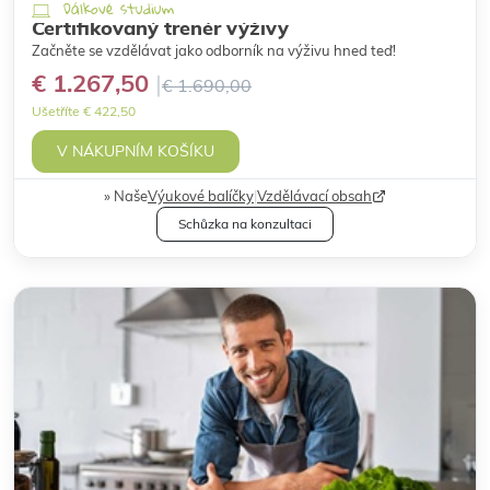
Dálkové studium
Certifikovaný trenér výživy
Začněte se vzdělávat jako odborník na výživu hned teď!
€ 1.267,50
€ 1.690,00
Ušetříte € 422,50
V NÁKUPNÍM KOŠÍKU
Naše
Výukové balíčky
|
Vzdělávací obsah
Schůzka na konzultaci