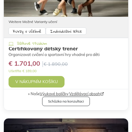
Weitere Možné Varianty učení
Kurzy v učebně
Individuální lekce
Dálkové studium
Certifikovaný dětský trenér
Organizovat cvičení a sportovní hry vhodné pro děti
€ 1.701,00
€ 1.890,00
Ušetříte € 189,00
V NÁKUPNÍM KOŠÍKU
Naše
Výukové balíčky
|
Vzdělávací obsah
Schůzka na konzultaci