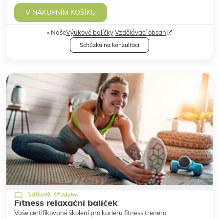
V NÁKUPNÍM KOŠÍKU
Naše
Výukové balíčky
|
Vzdělávací obsah
Schůzka na konzultaci
Dálkové studium
Fitness relaxační balíček
Vaše certifikované školení pro kariéru fitness trenéra