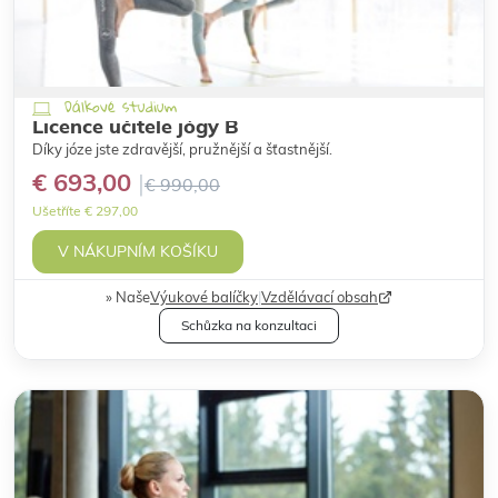
Dálkové studium
Licence učitele jógy B
Díky józe jste zdravější, pružnější a šťastnější.
€ 693,00
€ 990,00
Ušetříte € 297,00
V NÁKUPNÍM KOŠÍKU
Naše
Výukové balíčky
|
Vzdělávací obsah
Schůzka na konzultaci