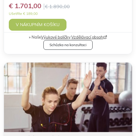
€ 1.701,00
€ 1.890,00
Ušetříte € 189,00
V NÁKUPNÍM KOŠÍKU
Naše
Výukové balíčky
|
Vzdělávací obsah
Schůzka na konzultaci