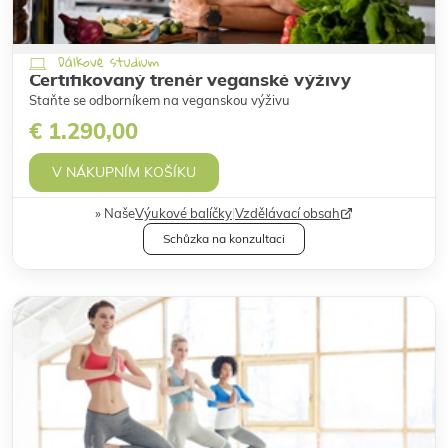
Dálkové studium
Certifikovaný trenér veganské výživy
Staňte se odborníkem na veganskou výživu
€ 1.290,00
V NÁKUPNÍM KOŠÍKU
Naše
Výukové balíčky
|
Vzdělávací obsah
Schůzka na konzultaci