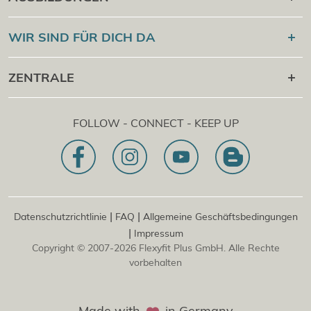
Online Campus
®
Flexyfit
Sport Academy
WIR SIND FÜR DICH DA
Cert Check
®
Flexyfit
Massage Academy
+43 1 997 27 38
ZENTRALE
®
Flexyfit
Beauty Academy
[email protected]
®
Flexyfit
EDV Academy
Flexyfit Plus GmbH
Beratungs- & Onlineanfrage
FOLLOW - CONNECT - KEEP UP
1030 | Österreich
Unser Leitbild
Dietrichgasse 27 E.EG2
Zweigstelle | DE
81829 | Deutschland
Konrad-Zuse-Platz 8
|
|
Datenschutzrichtlinie
FAQ
Allgemeine Geschäftsbedingungen
|
Impressum
Copyright © 2007-2026 Flexyfit Plus GmbH. Alle Rechte
vorbehalten
Made with
in Germany