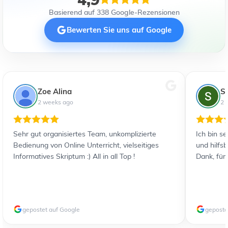
Basierend auf 338 Google-Rezensionen
Bewerten Sie uns auf Google
Zoe Alina
S
2 weeks ago
2 
Sehr gut organisiertes Team, unkomplizierte
Ich bin s
Bedienung von Online Unterricht, vielseitiges
und hilfs
Informatives Skriptum :) All in all Top !
Dank, für
gepostet auf Google
geposte