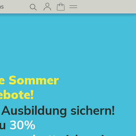
ns
le Sommer
bote!
t Ausbildung sichern!
zu
30%