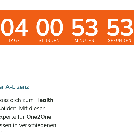
04
00
53
52
TAGE
STUNDEN
MINUTEN
SEKUNDEN
er A-Lizenz
 lass dich zum
Health
bilden. Mit dieser
xperte für
One2One
issen in verschiedenen
!