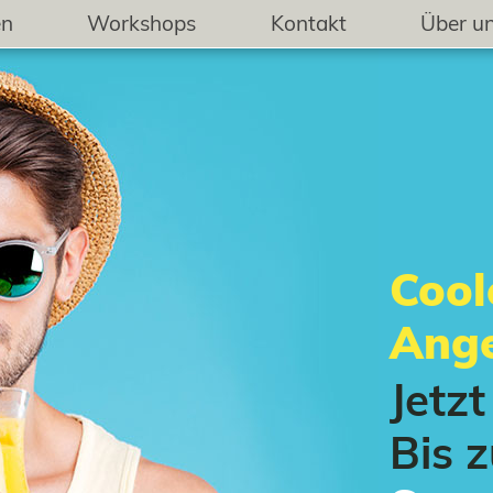
en
Workshops
Kontakt
Über u
Coo
Ange
Jetz
Bis 