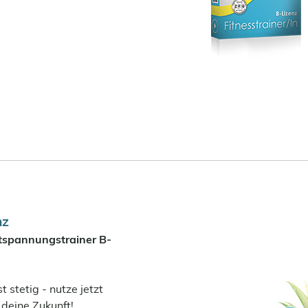
nz
ntspannungstrainer B-
 stetig - nutze jetzt
 deine Zukunft!