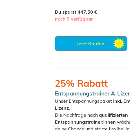
Du sparst 447,50 €
noch 5 verfügbar
Jetzt Kaufen!
25% Rabatt
Entspannungstrainer A-Lize
Unser Entspannungspaket
inkl. E
Lizenz
.
Die Nachfrage nach
qualifizierten
Entspannungstrainer:innen
wächst
deine Chance und starte flexibel in