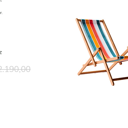
r.
z
2.190,00