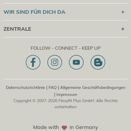
Online Campus
®
Flexyfit
Sport Academy
WIR SIND FÜR DICH DA
Cert Check
®
Flexyfit
Massage Academy
+43 1 997 27 38
ZENTRALE
®
Flexyfit
Beauty Academy
[email protected]
®
Flexyfit
EDV Academy
Flexyfit Plus GmbH
Beratungs- & Onlineanfrage
FOLLOW - CONNECT - KEEP UP
1030 | Österreich
Unser Leitbild
Dietrichgasse 27 E.EG2
Zweigstelle | DE
81829 | Deutschland
Konrad-Zuse-Platz 8
|
|
Datenschutzrichtlinie
FAQ
Allgemeine Geschäftsbedingungen
|
Impressum
Copyright © 2007-2026 Flexyfit Plus GmbH. Alle Rechte
vorbehalten
Made with
in Germany