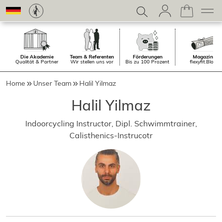
Die Akademie
Team & Referenten
Förderungen
Magazin.
Qualität & Partner
Wir stellen uns vor
Bis zu 100 Prozent
flexyfit.Blog
Home
Unser Team
Halil Yilmaz
Halil Yilmaz
Indoorcycling Instructor, Dipl. Schwimmtrainer,
Calisthenics-Instrucotr