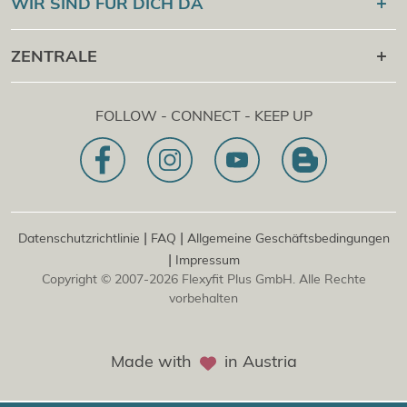
WIR SIND FÜR DICH DA
Cert Check
®
Flexyfit
Massage Academy
+43 1 997 27 38
ZENTRALE
®
Flexyfit
Beauty Academy
[email protected]
®
Flexyfit
EDV Academy
Flexyfit Plus GmbH
Beratungs- & Onlineanfrage
FOLLOW - CONNECT - KEEP UP
1030 | Österreich
Unser Leitbild
Dietrichgasse 27 E.EG2
Zweigstelle | DE
81829 | Deutschland
Konrad-Zuse-Platz 8
|
|
Datenschutzrichtlinie
FAQ
Allgemeine Geschäftsbedingungen
|
Impressum
Copyright © 2007-2026 Flexyfit Plus GmbH. Alle Rechte
vorbehalten
Made with
in Austria