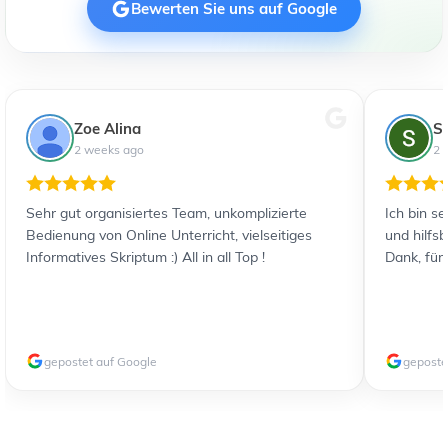
Bewerten Sie uns auf Google
Zoe Alina
S
2 weeks ago
2 
Sehr gut organisiertes Team, unkomplizierte
Ich bin s
Bedienung von Online Unterricht, vielseitiges
und hilfs
Informatives Skriptum :) All in all Top !
Dank, für
gepostet auf Google
geposte