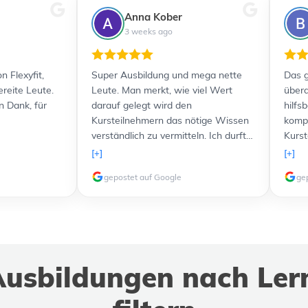
Anna Kober
3 weeks ago
n Flexyfit,
Super Ausbildung und mega nette
Das g
ereite Leute.
Leute. Man merkt, wie viel Wert
übera
n Dank, für
darauf gelegt wird den
hilfs
Kursteilnehmern das nötige Wissen
kompe
verständlich zu vermitteln. Ich durfte
Kurst
sogar freundlicherweise einen Kurs
Lernu
[+]
[+]
komplett kostenlos nachholen,
und a
gepostet auf Google
ge
nachdem etwas problematische und
Verfü
störende Teilnehmer in meiner
zusät
Gruppe waren. Ich werde 100%ig in
Lernt
Zukunft noch weitere Kurse bei euch
verli
machen, weil das Lernen allen voran
top. 
dank des freundlichen Personals
weit
usbildungen nach Ler
extremen Spaß macht!
Ausbi
buch