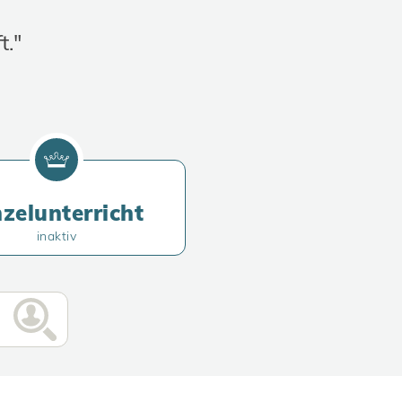
t."
nzelunterricht
inaktiv