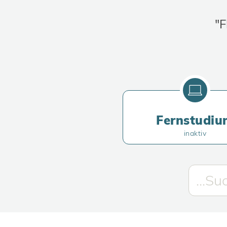
"F
Fernstudiu
inaktiv