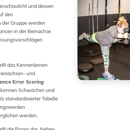
anschaulicht und dessen
uf den
n der Gruppe werden
ancen in der Beinachse
Lösungsvorschlägen
ellt das Kennenlernen
Beinachsen- und
ance Error Scoring
e können Schwächen und
ls standardisierter Tabelle
rungswerden
erglichen werden.
ellt die Praxis dar. Neben