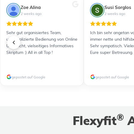
Zoe Alina
Susi Sorglos
2 weeks ago
2 weeks ago
Sehr gut organisiertes Team,
Ich bin sehr angetan vo
unkomplizierte Bedienung von Online
immer nette und hilfsb
Unterricht, vielseitiges Informatives
Sehr sympatisch. Viele
Skriptum :) All in all Top !
Eure super Betreuung.
gepostet auf Google
gepostet auf Google
®
Flexyfit
A