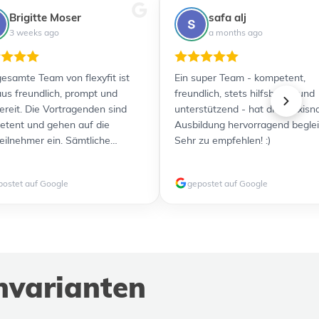
Brigitte Moser
safa alj
3 weeks ago
a months ago
esamte Team von flexyfit ist
Ein super Team - kompetent,
us freundlich, prompt und
freundlich, stets hilfsbereit und
bereit. Die Vortragenden sind
unterstützend - hat die praxisn
tent und gehen auf die
Ausbildung hervorragend beglei
eilnehmer ein. Sämtliche
Sehr zu empfehlen! :)
nterlagen wurden übersichtlich
usreichend detailliert zur
postet auf Google
gepostet auf Google
gung gestellt. Durch die
zlichen Videos ist für jeden
yp etwas dabei. Alles in allem
efen Ausbildung und Prüfung
Ich kann flexyfit jedenfalls
erempfehlen und werde weitere
nvarianten
ldungen gerne wieder bei Euch
en und weiterempfehlen!