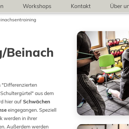
en
Workshops
Kontakt
Über u
Beinachsentraining
g/Beinach
 "Differenzierten
 Schultergürtel" aus dem
rd hier auf
Schwächen
hse
eingegangen. Speziell
k werden in ihrer
en. Außerdem werden