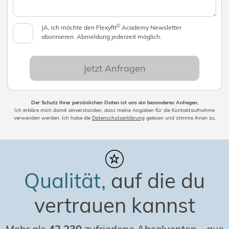
©
JA, ich möchte den Flexyfit
Academy Newsletter
abonnieren. Abmeldung jederzeit möglich.
Jetzt Anfragen
Der Schutz Ihrer persönlichen Daten ist uns ein besonderes Anliegen.
Ich erkläre mich damit einverstanden, dass meine Angaben für die Kontaktaufnahme
verwenden werden. Ich habe die
Datenschutzerklärung
gelesen und stimme ihnen zu.
Qualität,
auf die du
vertrauen kannst
Mehr als
42.230
zufriedene Absolventen
-
aus