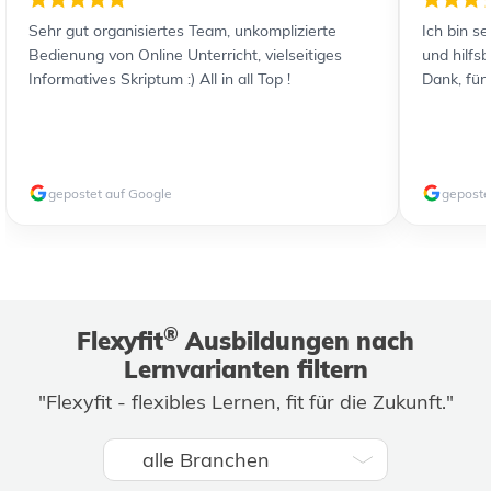
Sehr gut organisiertes Team, unkomplizierte
Ich bin s
Bedienung von Online Unterricht, vielseitiges
und hilfs
Informatives Skriptum :) All in all Top !
Dank, für
gepostet auf Google
geposte
®
Flexyfit
Ausbildungen nach
Lernvarianten filtern
"Flexyfit - flexibles Lernen, fit für die Zukunft."