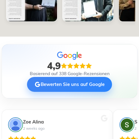
4,9
Basierend auf 338 Google-Rezensionen
Bewerten Sie uns auf Google
Zoe Alina
S
2 weeks ago
2 