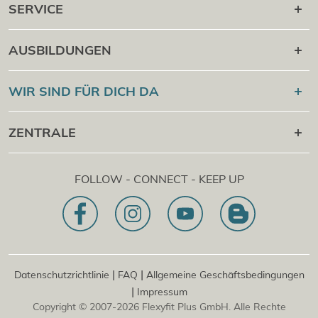
SERVICE
Karriere danach
AUSBILDUNGEN
Online Campus
®
Flexyfit
Sport Academy
WIR SIND FÜR DICH DA
Cert Check
®
Flexyfit
Massage Academy
+43 1 997 27 38
ZENTRALE
®
Flexyfit
Beauty Academy
[email protected]
®
Flexyfit
EDV Academy
Flexyfit Plus GmbH
Beratungs- & Onlineanfrage
FOLLOW - CONNECT - KEEP UP
1030 | Österreich
Unser Leitbild
Dietrichgasse 27 E.EG2
Zweigstelle | DE
81829 | Deutschland
Konrad-Zuse-Platz 8
|
|
Datenschutzrichtlinie
FAQ
Allgemeine Geschäftsbedingungen
|
Impressum
Copyright © 2007-2026 Flexyfit Plus GmbH. Alle Rechte