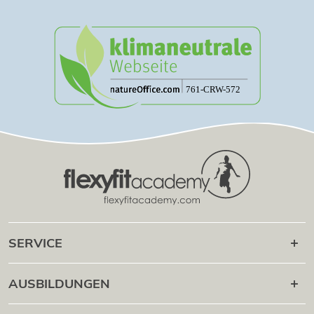
SERVICE
Karriere danach
AUSBILDUNGEN
Online Campus