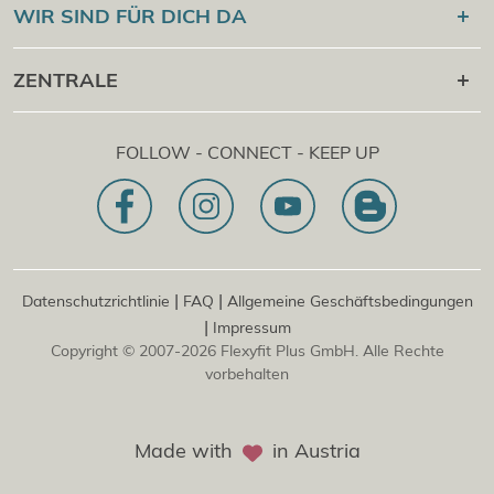
®
Flexyfit
Sport Academy
WIR SIND FÜR DICH DA
Cert Check
®
Flexyfit
Massage Academy
+43 1 997 27 38
ZENTRALE
®
Flexyfit
Beauty Academy
[email protected]
®
Flexyfit
EDV Academy
Flexyfit Plus GmbH
Beratungs- & Onlineanfrage
FOLLOW - CONNECT - KEEP UP
1030 | Österreich
Unser Leitbild
Dietrichgasse 27 E.EG2
Zweigstelle | DE
81829 | Deutschland
Konrad-Zuse-Platz 8
|
|
Datenschutzrichtlinie
FAQ
Allgemeine Geschäftsbedingungen
|
Impressum
Copyright © 2007-2026 Flexyfit Plus GmbH. Alle Rechte
vorbehalten
Made with
in Austria