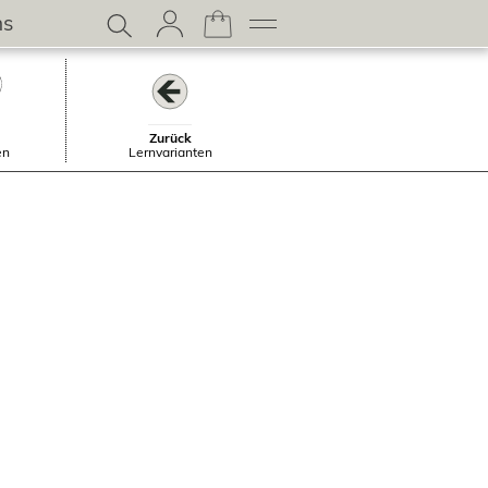
ns
Zurück
en
Lernvarianten