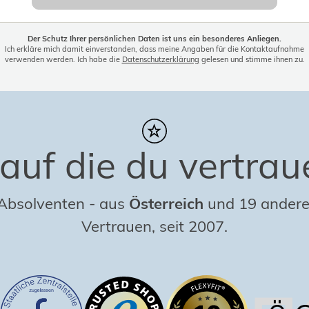
Der Schutz Ihrer persönlichen Daten ist uns ein besonderes Anliegen.
Ich erkläre mich damit einverstanden, dass meine Angaben für die Kontaktaufnahme
verwenden werden. Ich habe die
Datenschutzerklärung
gelesen und stimme ihnen zu.
auf die du vertrau
 Absolventen
-
aus
Österreich
und 19 andere
Vertrauen, seit 2007.