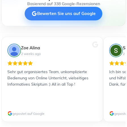
Basierend auf 338 Google-Rezensionen
Bewerten Sie uns auf Google
Zoe Alina
S
2 weeks ago
2 
Sehr gut organisiertes Team, unkomplizierte
Ich bin s
Bedienung von Online Unterricht, vielseitiges
und hilfs
Informatives Skriptum :) All in all Top !
Dank, für
gepostet auf Google
geposte