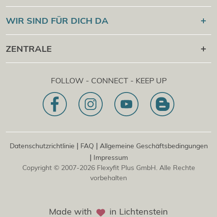
Online Campus
®
Flexyfit
Sport Academy
WIR SIND FÜR DICH DA
Cert Check
®
Flexyfit
Massage Academy
+43 1 997 27 38
ZENTRALE
®
Flexyfit
Beauty Academy
[email protected]
®
Flexyfit
EDV Academy
Flexyfit Plus GmbH
Beratungs- & Onlineanfrage
FOLLOW - CONNECT - KEEP UP
1030 | Österreich
Unser Leitbild
Dietrichgasse 27 E.EG2
Zweigstelle | DE
81829 | Deutschland
Konrad-Zuse-Platz 8
|
|
Datenschutzrichtlinie
FAQ
Allgemeine Geschäftsbedingungen
|
Impressum
Copyright © 2007-2026 Flexyfit Plus GmbH. Alle Rechte
vorbehalten
Made with
in Lichtenstein