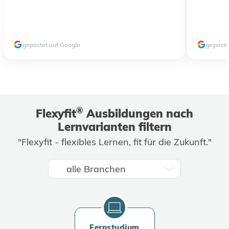
gepostet auf Google
geposte
®
Flexyfit
Ausbildungen nach
Lernvarianten filtern
"Flexyfit - flexibles Lernen, fit für die Zukunft."
Fernstudium