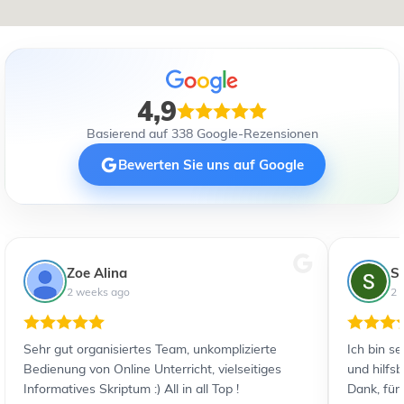
4,9
Basierend auf 338 Google-Rezensionen
Bewerten Sie uns auf Google
Zoe Alina
S
2 weeks ago
2 
Sehr gut organisiertes Team, unkomplizierte
Ich bin s
Bedienung von Online Unterricht, vielseitiges
und hilfs
Informatives Skriptum :) All in all Top !
Dank, für