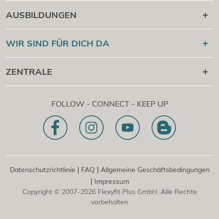
Karriere danach
AUSBILDUNGEN
Online Campus
®
Flexyfit
Sport Academy
WIR SIND FÜR DICH DA
Cert Check
®
Flexyfit
Massage Academy
+43 1 997 27 38
ZENTRALE
®
Flexyfit
Beauty Academy
[email protected]
®
Flexyfit
EDV Academy
Flexyfit Plus GmbH
Beratungs- & Onlineanfrage
FOLLOW - CONNECT - KEEP UP
1030 | Österreich
Unser Leitbild
Dietrichgasse 27 E.EG2
Zweigstelle | DE
81829 | Deutschland
Konrad-Zuse-Platz 8
|
|
Datenschutzrichtlinie
FAQ
Allgemeine Geschäftsbedingungen
|
Impressum
Copyright © 2007-2026 Flexyfit Plus GmbH. Alle Rechte
vorbehalten