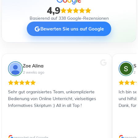
4,9
Basierend auf 338 Google-Rezensionen
Bewerten Sie uns auf Google
Zoe Alina
S
2 weeks ago
2 
Sehr gut organisiertes Team, unkomplizierte
Ich bin s
Bedienung von Online Unterricht, vielseitiges
und hilfs
Informatives Skriptum :) All in all Top !
Dank, für
gepostet auf Google
geposte